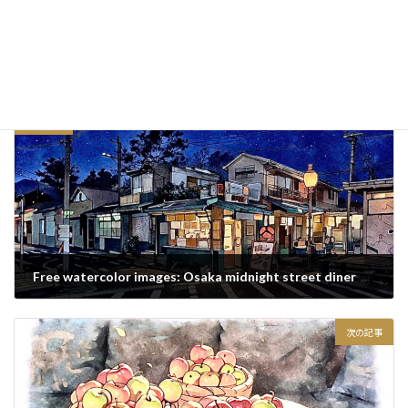
Copy
日記・つぶやき
カテゴリー
前の記事
Free watercolor images: Osaka midnight street diner
2020/12/07
次の記事