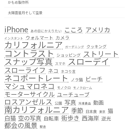
かもめ製作所
太陽雲星月そして空景
iPhone
こころ
アメリカ
あの日にかえりたい
ウォルマート
カメラ
インスタント
カリフォルニア
クッキング
ガーデニング
コントラスト
ストリート
ショッピング
スローデイ
スナップ写真
スマホ
スローライフ
ネコ
ネコり言
ネコポートレート
ビーチ
ノラ猫
マシュマロネコ
モノクロ
モノクローム
モーターサイクル
ユーチューブ
ロスアンゼルス
写真
動画
公園
冷凍食品
南カリフォルニア
季節
猫
日本食
東京
街歩き
白猫
空の写真
西海岸
自転車
逆光
都会の風景
駅舎