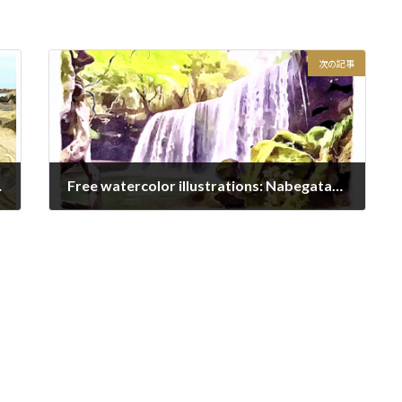
次の記事
Bridge, JAPAN
Free watercolor illustrations: Nabegataki Ogunimachi Kumamoto, JAPAN
2020/12/26