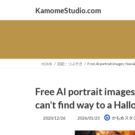
コ
ナ
KamomeStudio.com
ン
ビ
テ
ゲ
ン
ー
ツ
シ
へ
ョ
ス
ン
キ
に
ッ
移
HOME
日記・つぶやき
Free AI portrait images: Nanak
プ
動
Free AI portrait image
can't find way to a Hal
最
2020/12/26
2026/01/23
かもめスタ
終
更
新