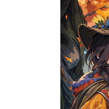
日
時
: