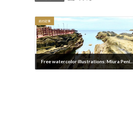
前の記事
Free watercolor illustrations: Miura Peninsula Jogashima Tourist 
2020/12/26