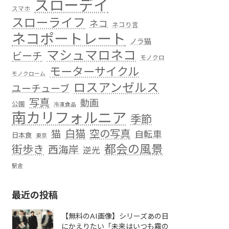
スローデイ
スマホ
スローライフ
ネコ
ネコり言
ネコポートレート
ノラ猫
マシュマロネコ
ビーチ
モノクロ
モーターサイクル
モノクローム
ロスアンゼルス
ユーチューブ
写真
動画
公園
冷凍食品
南カリフォルニア
季節
白猫
空の写真
猫
自転車
日本食
東京
都会の風景
街歩き
西海岸
逆光
駅舎
最近の投稿
【無料のAI画像】シリーズあの日
にかえりたい「未来はいつも霧の