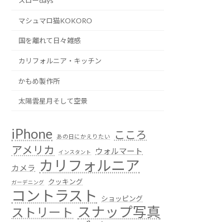
スローdays
マシュマロ猫KOKORO
国を離れて日々雑感
カリフォルニア・キッチン
かもめ製作所
太陽雲星月そして空景
iPhone
こころ
あの日にかえりたい
アメリカ
ウォルマート
インスタント
カリフォルニア
カメラ
クッキング
ガーデニング
コントラスト
ショッピング
スナップ写真
ストリート