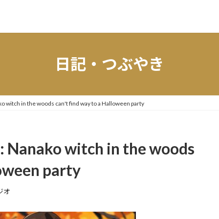
日記・つぶやき
o witch in the woods can't find way to a Halloween party
s: Nanako witch in the woods
loween party
ジオ