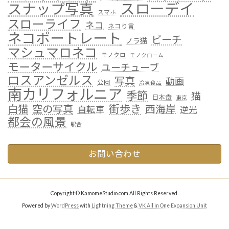
スローデイ
スナップ写真
スマホ
スローライフ
ネコ
ネコり言
ネコポートレート
ビーチ
ノラ猫
マシュマロネコ
モノクロ
モノクローム
モーターサイクル
ユーチューブ
ロスアンゼルス
写真
動画
公園
冷凍食品
南カリフォルニア
季節
猫
日本食
東京
街歩き
白猫
空の写真
西海岸
自転車
逆光
都会の風景
駅舎
お問い合わせ
Copyright © KamomeStudio.com All Rights Reserved.
Powered by
WordPress
with
Lightning Theme
&
VK All in One Expansion Unit