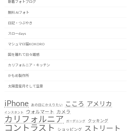
新着フォトブログ
無料 AIフォト
日記・つぶやき
スローdays
マシュマロ猫KOKORO
国を離れて日々雑感
カリフォルニア・キッチン
かもめ製作所
太陽雲星月そして空景
iPhone
こころ
アメリカ
あの日にかえりたい
ウォルマート
カメラ
インスタント
カリフォルニア
クッキング
ガーデニング
コントラスト
ストリート
ショッピング