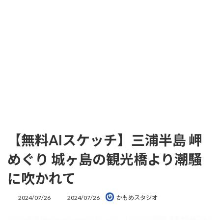
【無料AIスケッチ】三浦半島 岬
めぐり 城ヶ島の観光橋より潮騒
に吹かれて
最
2024/07/26
2024/07/26
かもめスタジオ
終
更