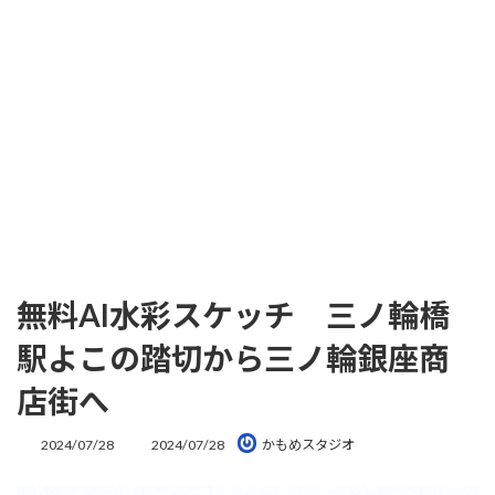
無料AI水彩スケッチ 三ノ輪橋
駅よこの踏切から三ノ輪銀座商
店街へ
最
2024/07/28
2024/07/28
かもめスタジオ
終
更