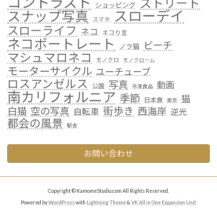
コントラスト
ストリート
ショッピング
スローデイ
スナップ写真
スマホ
スローライフ
ネコ
ネコり言
ネコポートレート
ビーチ
ノラ猫
マシュマロネコ
モノクロ
モノクローム
モーターサイクル
ユーチューブ
ロスアンゼルス
写真
動画
公園
冷凍食品
南カリフォルニア
季節
猫
日本食
東京
街歩き
白猫
空の写真
西海岸
自転車
逆光
都会の風景
駅舎
お問い合わせ
Copyright © KamomeStudio.com All Rights Reserved.
Powered by
WordPress
with
Lightning Theme
&
VK All in One Expansion Unit