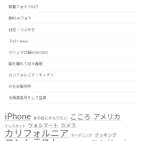
新着フォトブログ
無料 AIフォト
日記・つぶやき
スローdays
マシュマロ猫KOKORO
国を離れて日々雑感
カリフォルニア・キッチン
かもめ製作所
太陽雲星月そして空景
iPhone
こころ
アメリカ
あの日にかえりたい
ウォルマート
カメラ
インスタント
カリフォルニア
クッキング
ガーデニング