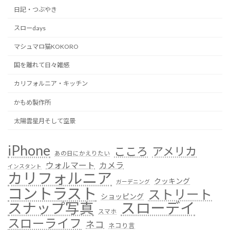
日記・つぶやき
スローdays
マシュマロ猫KOKORO
国を離れて日々雑感
カリフォルニア・キッチン
かもめ製作所
太陽雲星月そして空景
iPhone
こころ
アメリカ
あの日にかえりたい
ウォルマート
カメラ
インスタント
カリフォルニア
クッキング
ガーデニング
コントラスト
ストリート
ショッピング
スローデイ
スナップ写真
スマホ
スローライフ
ネコ
ネコり言