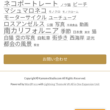
ネコポートレート
ビーチ
ノラ猫
マシュマロネコ
モノクロ
モノクローム
モーターサイクル
ユーチューブ
ロスアンゼルス
写真
動画
公園
冷凍食品
南カリフォルニア
季節
猫
日本食
東京
街歩き
白猫
空の写真
西海岸
自転車
逆光
都会の風景
駅舎
お問い合わせ
Copyright © KamomeStudio.com All Rights Reserved.
Powered by
WordPress
with
Lightning Theme
&
VK All in One Expansion Unit