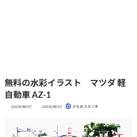
無料の水彩イラスト マツダ 軽
自動車 AZ-1
最
2024/08/07
2024/08/07
かもめスタジオ
終
更
新
日
時