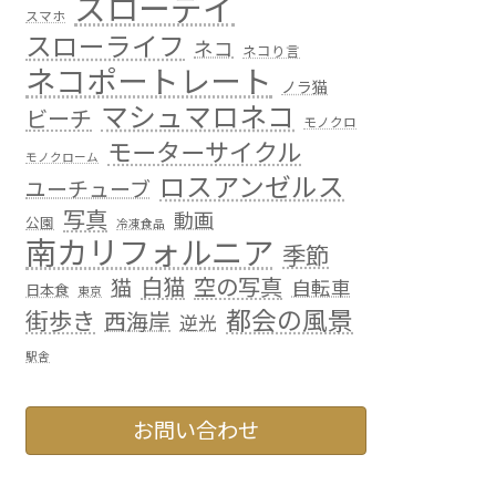
スローデイ
スマホ
スローライフ
ネコ
ネコり言
ネコポートレート
ノラ猫
マシュマロネコ
ビーチ
モノクロ
モーターサイクル
モノクローム
ロスアンゼルス
ユーチューブ
写真
動画
公園
冷凍食品
南カリフォルニア
季節
白猫
空の写真
猫
自転車
日本食
東京
都会の風景
街歩き
西海岸
逆光
駅舎
お問い合わせ