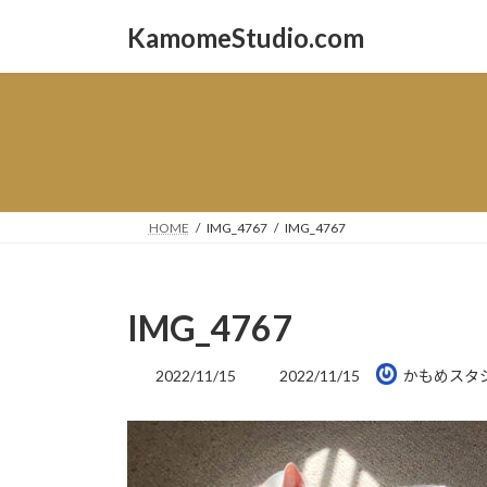
コ
ナ
KamomeStudio.com
ン
ビ
テ
ゲ
ン
ー
ツ
シ
へ
ョ
ス
ン
キ
に
ッ
移
HOME
IMG_4767
IMG_4767
プ
動
IMG_4767
最
2022/11/15
2022/11/15
かもめスタ
終
更
新
日
時