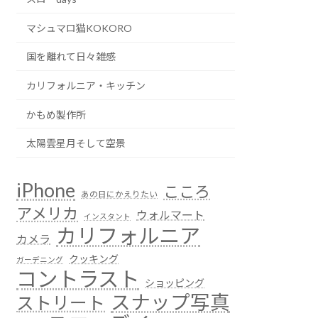
マシュマロ猫KOKORO
国を離れて日々雑感
カリフォルニア・キッチン
かもめ製作所
太陽雲星月そして空景
iPhone
こころ
あの日にかえりたい
アメリカ
ウォルマート
インスタント
カリフォルニア
カメラ
クッキング
ガーデニング
コントラスト
ショッピング
スナップ写真
ストリート