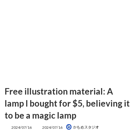
Free illustration material: A
lamp I bought for $5, believing it
to be a magic lamp
最
2024/07/16
2024/07/16
かもめスタジオ
終
更