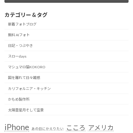
カテゴリー & タグ
新着フォトブログ
無料 AIフォト
日記・つぶやき
スローdays
マシュマロ猫KOKORO
国を離れて日々雑感
カリフォルニア・キッチン
かもめ製作所
太陽雲星月そして空景
iPhone
こころ
アメリカ
あの日にかえりたい