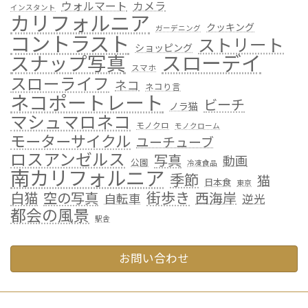
ウォルマート
カメラ
インスタント
カリフォルニア
クッキング
ガーデニング
コントラスト
ストリート
ショッピング
スローデイ
スナップ写真
スマホ
スローライフ
ネコ
ネコり言
ネコポートレート
ビーチ
ノラ猫
マシュマロネコ
モノクロ
モノクローム
モーターサイクル
ユーチューブ
ロスアンゼルス
写真
動画
公園
冷凍食品
南カリフォルニア
季節
猫
日本食
東京
街歩き
白猫
空の写真
西海岸
自転車
逆光
都会の風景
駅舎
お問い合わせ