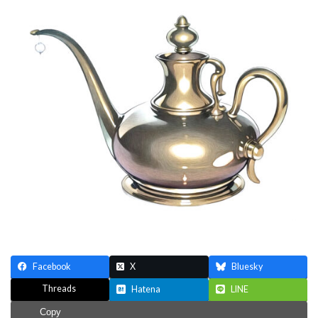
新
日
時
:
Facebook
X
Bluesky
Threads
Hatena
LINE
Copy