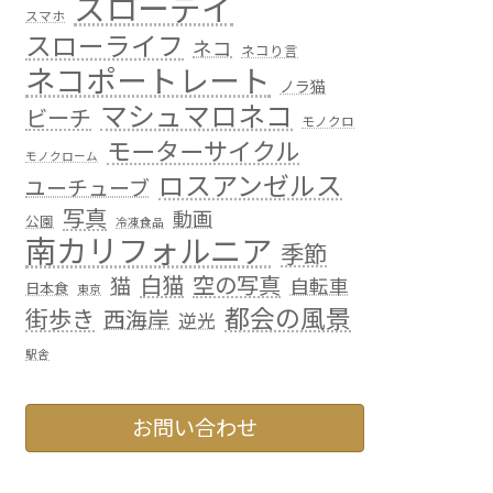
スローデイ
スマホ
スローライフ
ネコ
ネコり言
ネコポートレート
ノラ猫
マシュマロネコ
ビーチ
モノクロ
モーターサイクル
モノクローム
ロスアンゼルス
ユーチューブ
写真
動画
公園
冷凍食品
南カリフォルニア
季節
白猫
空の写真
猫
自転車
日本食
東京
都会の風景
街歩き
西海岸
逆光
駅舎
お問い合わせ