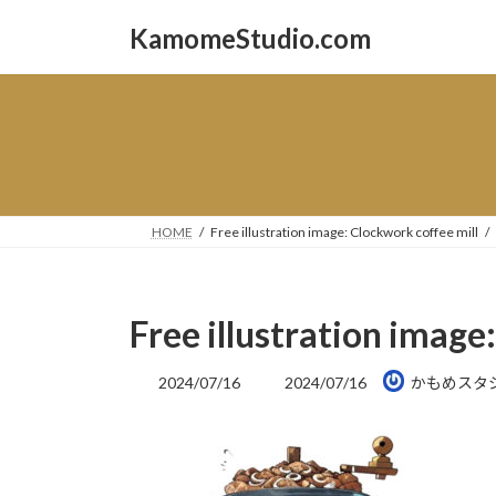
コ
ナ
KamomeStudio.com
ン
ビ
テ
ゲ
ン
ー
ツ
シ
へ
ョ
ス
ン
キ
に
ッ
移
HOME
Free illustration image: Clockwork coffee mill
プ
動
Free illustration image
最
2024/07/16
2024/07/16
かもめスタ
終
更
新
日
時