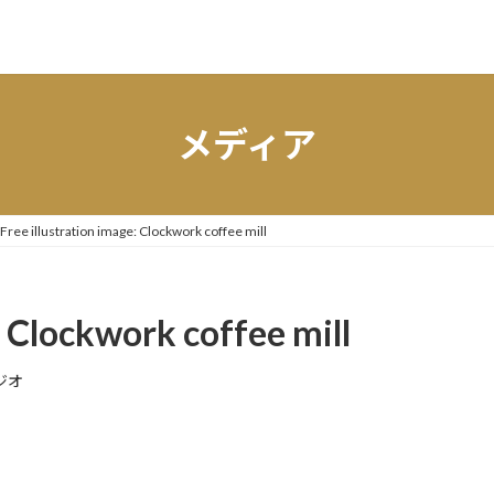
メディア
Free illustration image: Clockwork coffee mill
: Clockwork coffee mill
ジオ