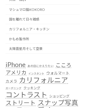
マシュマロ猫KOKORO
国を離れて日々雑感
カリフォルニア・キッチン
かもめ製作所
太陽雲星月そして空景
iPhone
こころ
あの日にかえりたい
アメリカ
ウォルマート
インスタント
カリフォルニア
カメラ
クッキング
ガーデニング
コントラスト
ショッピング
スナップ写真
ストリート