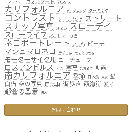
ウォルマート
カメラ
インスタント
カリフォルニア
クッキング
ガーデニング
コントラスト
ストリート
ショッピング
スローデイ
スナップ写真
スマホ
スローライフ
ネコ
ネコり言
ネコポートレート
ビーチ
ノラ猫
マシュマロネコ
モノクロ
モノクローム
モーターサイクル
ユーチューブ
ロスアンゼルス
写真
動画
公園
冷凍食品
南カリフォルニア
季節
猫
日本食
東京
街歩き
白猫
空の写真
西海岸
自転車
逆光
都会の風景
駅舎
お問い合わせ