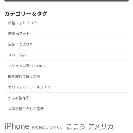
カテゴリー & タグ
新着フォトブログ
無料 AIフォト
日記・つぶやき
スローdays
マシュマロ猫KOKORO
国を離れて日々雑感
カリフォルニア・キッチン
かもめ製作所
太陽雲星月そして空景
iPhone
こころ
アメリカ
あの日にかえりたい