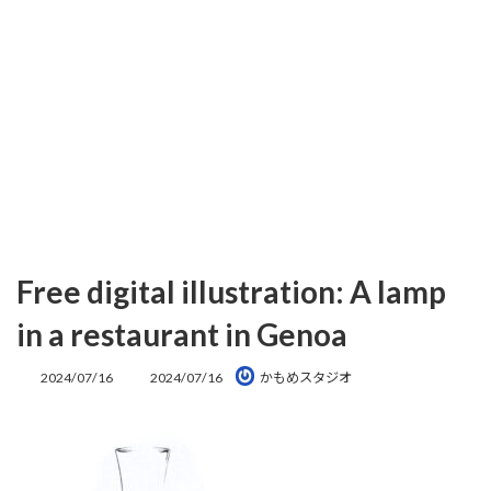
Free digital illustration: A lamp
in a restaurant in Genoa
最
2024/07/16
2024/07/16
かもめスタジオ
終
更
新
日
時
: