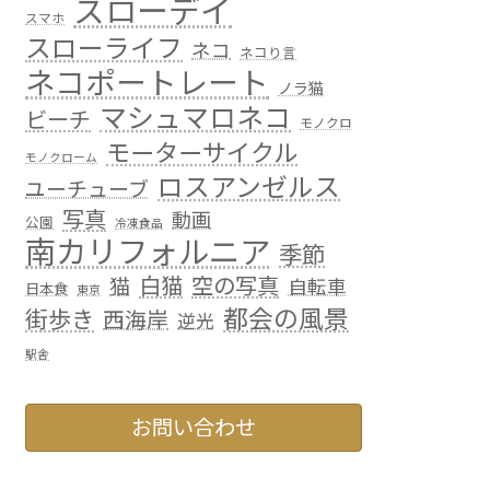
スローデイ
スマホ
スローライフ
ネコ
ネコり言
ネコポートレート
ノラ猫
マシュマロネコ
ビーチ
モノクロ
モーターサイクル
モノクローム
ロスアンゼルス
ユーチューブ
写真
動画
公園
冷凍食品
南カリフォルニア
季節
白猫
空の写真
猫
自転車
日本食
東京
都会の風景
街歩き
西海岸
逆光
駅舎
お問い合わせ