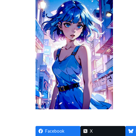
日
時
:
Facebook
X