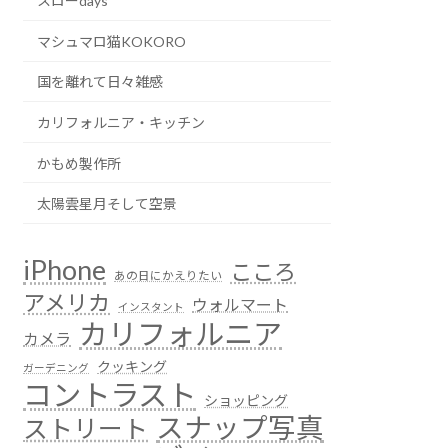
スローdays
マシュマロ猫KOKORO
国を離れて日々雑感
カリフォルニア・キッチン
かもめ製作所
太陽雲星月そして空景
iPhone
こころ
あの日にかえりたい
アメリカ
ウォルマート
インスタント
カリフォルニア
カメラ
クッキング
ガーデニング
コントラスト
ショッピング
スナップ写真
ストリート