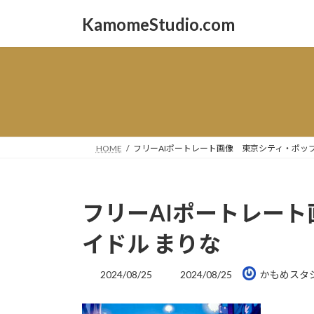
コ
ナ
KamomeStudio.com
ン
ビ
テ
ゲ
ン
ー
ツ
シ
へ
ョ
ス
ン
キ
に
ッ
移
HOME
フリーAIポートレート画像 東京シティ・ポップ
プ
動
フリーAIポートレー
イドル まりな
最
2024/08/25
2024/08/25
かもめスタ
終
更
新