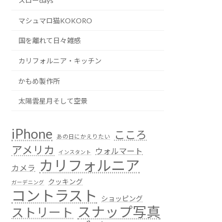
スローdays
マシュマロ猫KOKORO
国を離れて日々雑感
カリフォルニア・キッチン
かもめ製作所
太陽雲星月そして空景
iPhone
こころ
あの日にかえりたい
アメリカ
ウォルマート
インスタント
カリフォルニア
カメラ
クッキング
ガーデニング
コントラスト
ショッピング
スナップ写真
ストリート