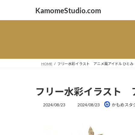
コ
ナ
KamomeStudio.com
ン
ビ
テ
ゲ
ン
ー
ツ
シ
へ
ョ
ス
ン
キ
に
ッ
移
HOME
フリー水彩イラスト アニメ風アイドル ひとみ
プ
動
フリー水彩イラスト 
最
2024/08/23
2024/08/23
かもめスタ
終
更
新
日
時