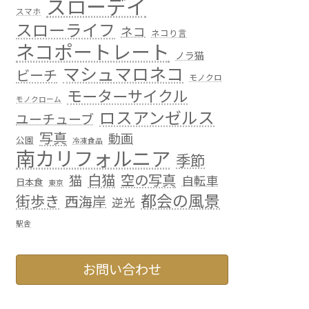
スローデイ
スマホ
スローライフ
ネコ
ネコり言
ネコポートレート
ノラ猫
マシュマロネコ
ビーチ
モノクロ
モーターサイクル
モノクローム
ロスアンゼルス
ユーチューブ
写真
動画
公園
冷凍食品
南カリフォルニア
季節
白猫
空の写真
猫
自転車
日本食
東京
都会の風景
街歩き
西海岸
逆光
駅舎
お問い合わせ