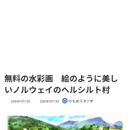
無料の水彩画 絵のように美し
いノルウェイのヘルシルト村
最
2024/07/31
2024/07/31
かもめスタジオ
終
更
新
日
時