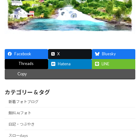
:
Facebook
X
Bluesky
Threads
Hatena
LINE
Copy
カテゴリー & タグ
新着フォトブログ
無料 AIフォト
日記・つぶやき
スローdays