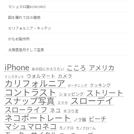
マシュマロ猫KOKORO
国を離れて日々雑感
カリフォルニア・キッチン
かもめ製作所
太陽雲星月そして空景
iPhone
こころ
アメリカ
あの日にかえりたい
ウォルマート
カメラ
インスタント
カリフォルニア
クッキング
ガーデニング
コントラスト
ストリート
ショッピング
スローデイ
スナップ写真
スマホ
スローライフ
ネコ
ネコり言
ネコポートレート
ビーチ
ノラ猫
マシュマロネコ
モノクロ
モノクローム