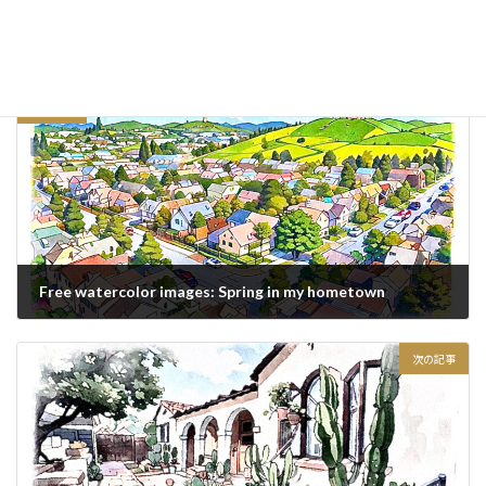
日記・つぶやき
カテゴリー
前の記事
Free watercolor images: Spring in my hometown
2020/12/06
次の記事