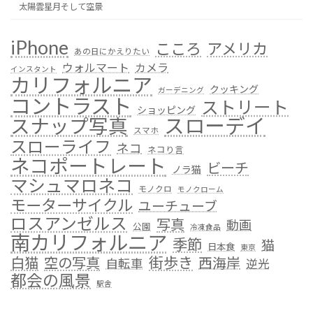
太陽雲星月そして空景
iPhone
こころ
アメリカ
あの日にかえりたい
ウォルマート
カメラ
インスタント
カリフォルニア
クッキング
ガーデニング
コントラスト
ストリート
ショッピング
スローデイ
スナップ写真
スマホ
スローライフ
ネコ
ネコり言
ネコポートレート
ビーチ
ノラ猫
マシュマロネコ
モノクロ
モノクローム
モーターサイクル
ユーチューブ
ロスアンゼルス
写真
動画
公園
冷凍食品
南カリフォルニア
季節
猫
日本食
東京
街歩き
白猫
空の写真
西海岸
自転車
逆光
都会の風景
駅舎