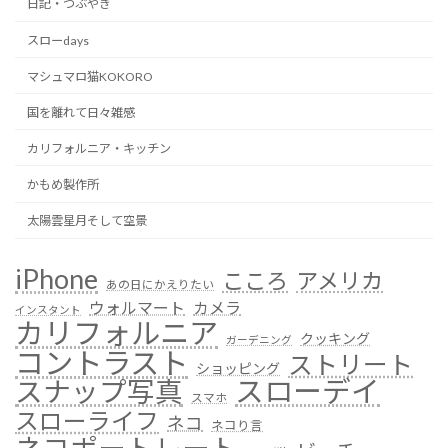
日記・つぶやき
スローdays
マシュマロ猫KOKORO
国を離れて日々雑感
カリフォルニア・キッチン
かもめ製作所
太陽雲星月そして空景
iPhone
こころ
アメリカ
あの日にかえりたい
ウォルマート
カメラ
インスタント
カリフォルニア
クッキング
ガーデニング
コントラスト
ストリート
ショッピング
スローデイ
スナップ写真
スマホ
スローライフ
ネコ
ネコり言