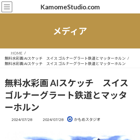
コ
ナ
KamomeStudio.com
ン
ビ
テ
ゲ
ン
ー
ツ
シ
メディア
へ
ョ
ス
ン
キ
に
ッ
移
HOME
無料水彩画 AIスケッチ スイス ゴルナーグラート鉄道とマッターホルン
プ
動
無料水彩画 AIスケッチ スイス ゴルナーグラート鉄道とマッターホルン
無料水彩画 AIスケッチ スイス
ゴルナーグラート鉄道とマッタ
ーホルン
最
2024/07/28
2024/07/28
かもめスタジオ
終
更
新