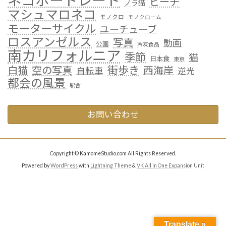
ネコポートレート
ビーチ
ノラ猫
マシュマロネコ
モノクロ
モノクローム
モーターサイクル
ユーチューブ
ロスアンゼルス
写真
動画
公園
冷凍食品
南カリフォルニア
季節
猫
日本食
東京
街歩き
白猫
空の写真
西海岸
自転車
逆光
都会の風景
駅舎
お問い合わせ
Copyright © KamomeStudio.com All Rights Reserved.
Powered by
WordPress
with
Lightning Theme
&
VK All in One Expansion Unit
Translate »