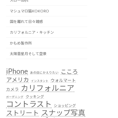
スローdays
マシュマロ猫KOKORO
国を離れて日々雑感
カリフォルニア・キッチン
かもめ製作所
太陽雲星月そして空景
iPhone
こころ
あの日にかえりたい
アメリカ
ウォルマート
インスタント
カリフォルニア
カメラ
クッキング
ガーデニング
コントラスト
ショッピング
スナップ写真
ストリート