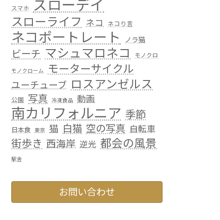
スローデイ
スマホ
スローライフ
ネコ
ネコり言
ネコポートレート
ノラ猫
マシュマロネコ
ビーチ
モノクロ
モーターサイクル
モノクローム
ロスアンゼルス
ユーチューブ
写真
動画
公園
冷凍食品
南カリフォルニア
季節
白猫
空の写真
猫
自転車
日本食
東京
都会の風景
街歩き
西海岸
逆光
駅舎
お問い合わせ