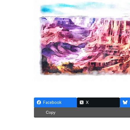
日
時
:
Facebook
X
Copy