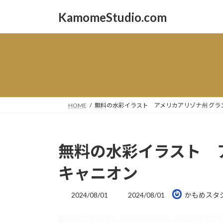
コ
ナ
KamomeStudio.com
ン
ビ
テ
ゲ
ン
ー
ツ
シ
へ
ョ
ス
ン
キ
に
ッ
移
HOME
無料の水彩イラスト アメリカアリゾナ州 グラ
プ
動
無料の水彩イラスト 
キャニオン
最
2024/08/01
2024/08/01
かもめスタ
終
更
新