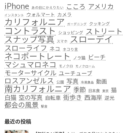
iPhone
こころ
アメリカ
あの日にかえりたい
ウォルマート
カメラ
インスタント
カリフォルニア
クッキング
ガーデニング
コントラスト
ストリート
ショッピング
スローデイ
スナップ写真
スマホ
スローライフ
ネコ
ネコり言
ネコポートレート
ビーチ
ノラ猫
マシュマロネコ
モノクロ
モノクローム
モーターサイクル
ユーチューブ
ロスアンゼルス
写真
動画
公園
冷凍食品
南カリフォルニア
季節
猫
日本食
東京
街歩き
白猫
空の写真
西海岸
自転車
逆光
都会の風景
駅舎
最近の投稿