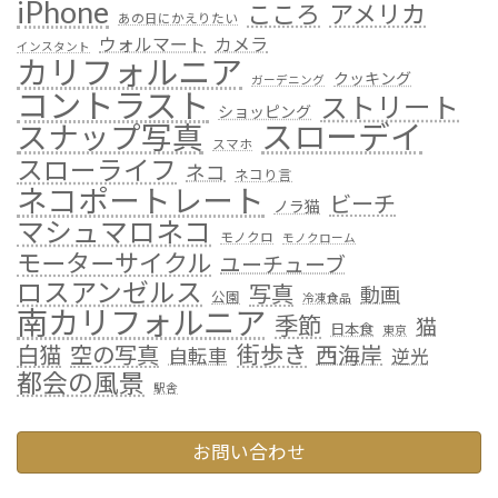
iPhone
こころ
アメリカ
あの日にかえりたい
ウォルマート
カメラ
インスタント
カリフォルニア
クッキング
ガーデニング
コントラスト
ストリート
ショッピング
スローデイ
スナップ写真
スマホ
スローライフ
ネコ
ネコり言
ネコポートレート
ビーチ
ノラ猫
マシュマロネコ
モノクロ
モノクローム
モーターサイクル
ユーチューブ
ロスアンゼルス
写真
動画
公園
冷凍食品
南カリフォルニア
季節
猫
日本食
東京
街歩き
白猫
空の写真
西海岸
自転車
逆光
都会の風景
駅舎
お問い合わせ