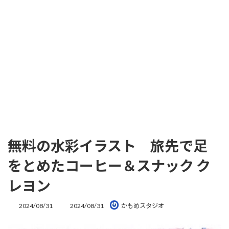
無料の水彩イラスト 旅先で足
をとめたコーヒー＆スナック ク
レヨン
最
2024/08/31
2024/08/31
かもめスタジオ
終
更