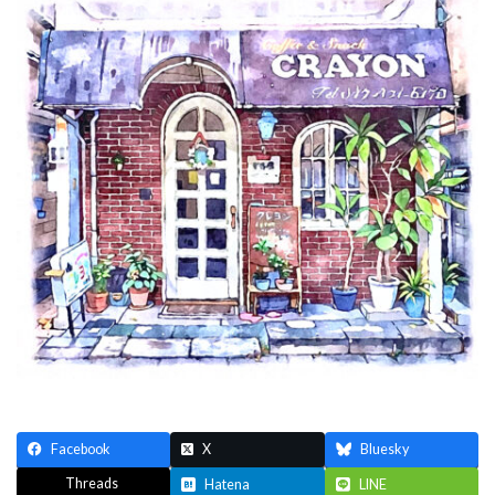
新
日
時
:
Facebook
X
Bluesky
Threads
Hatena
LINE