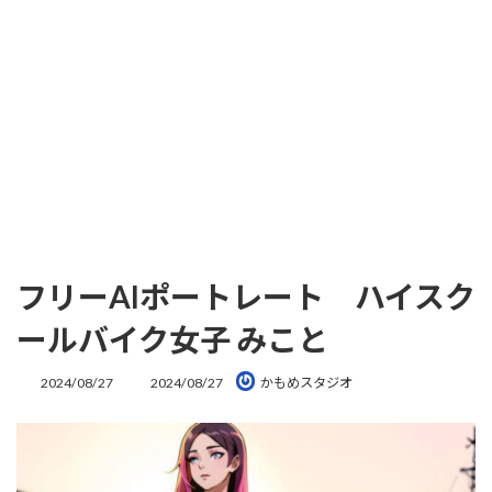
フリーAIポートレート ハイスク
ールバイク女子 みこと
最
2024/08/27
2024/08/27
かもめスタジオ
終
更
新
日
時