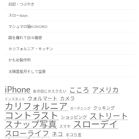
日記・つぶやき
スローdays
マシュマロ猫KOKORO
国を離れて日々雑感
カリフォルニア・キッチン
かもめ製作所
太陽雲星月そして空景
iPhone
こころ
アメリカ
あの日にかえりたい
ウォルマート
カメラ
インスタント
カリフォルニア
クッキング
ガーデニング
コントラスト
ストリート
ショッピング
スローデイ
スナップ写真
スマホ
スローライフ
ネコ
ネコり言