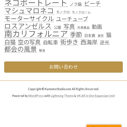
ネコポートレート
ビーチ
ノラ猫
マシュマロネコ
モノクロ
モノクローム
モーターサイクル
ユーチューブ
ロスアンゼルス
写真
動画
公園
冷凍食品
南カリフォルニア
季節
猫
日本食
東京
街歩き
白猫
空の写真
西海岸
自転車
逆光
都会の風景
駅舎
お問い合わせ
Copyright © KamomeStudio.com All Rights Reserved.
Powered by
WordPress
with
Lightning Theme
&
VK All in One Expansion Unit