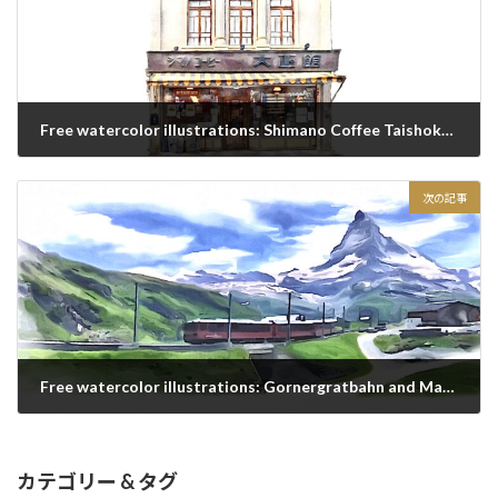
Free watercolor illustrations: Shimano Coffee Taishokan in Kawagoe City Taisho Romantic Dream Street
2020/12/28
次の記事
Free watercolor illustrations: Gornergratbahn and Matterhorn in Switzerland
2020/12/28
カテゴリー & タグ