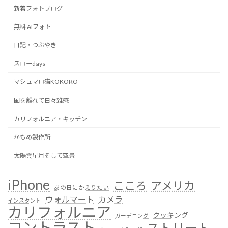
新着フォトブログ
無料 AIフォト
日記・つぶやき
スローdays
マシュマロ猫KOKORO
国を離れて日々雑感
カリフォルニア・キッチン
かもめ製作所
太陽雲星月そして空景
iPhone
こころ
アメリカ
あの日にかえりたい
ウォルマート
カメラ
インスタント
カリフォルニア
クッキング
ガーデニング
コントラスト