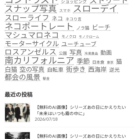
ストリート
ショッピング
スローデイ
スナップ写真
スマホ
スローライフ
ネコ
ネコり言
ネコポートレート
ビーチ
ノラ猫
マシュマロネコ
モノクロ
モノクローム
モーターサイクル
ユーチューブ
ロスアンゼルス
写真
動画
公園
冷凍食品
南カリフォルニア
季節
猫
日本食
東京
街歩き
白猫
空の写真
西海岸
自転車
逆光
都会の風景
駅舎
最近の投稿
【無料のAI画像】シリーズあの日にかえりたい
「未来はいつも霧の中に」
2026/07/18
【無料のAI画像】シリーズあの日にかえりたい