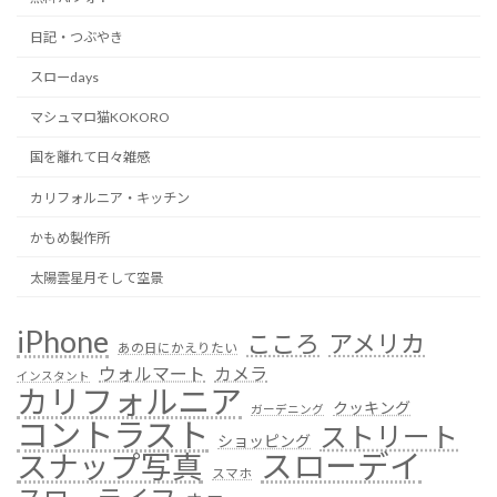
日記・つぶやき
スローdays
マシュマロ猫KOKORO
国を離れて日々雑感
カリフォルニア・キッチン
かもめ製作所
太陽雲星月そして空景
iPhone
こころ
アメリカ
あの日にかえりたい
ウォルマート
カメラ
インスタント
カリフォルニア
クッキング
ガーデニング
コントラスト
ストリート
ショッピング
スローデイ
スナップ写真
スマホ