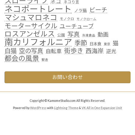
スローライフ
ネコ
ネコり言
ネコポートレート
ビーチ
ノラ猫
マシュマロネコ
モノクロ
モノクローム
モーターサイクル
ユーチューブ
ロスアンゼルス
写真
動画
公園
冷凍食品
南カリフォルニア
季節
猫
日本食
東京
街歩き
白猫
空の写真
西海岸
自転車
逆光
都会の風景
駅舎
お問い合わせ
Copyright © KamomeStudio.com All Rights Reserved.
Powered by
WordPress
with
Lightning Theme
&
VK All in One Expansion Unit