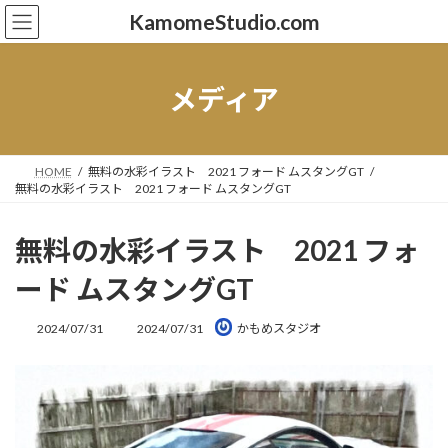
コ
ナ
KamomeStudio.com
ン
ビ
テ
ゲ
ン
ー
ツ
シ
メディア
へ
ョ
ス
ン
キ
に
ッ
移
HOME
無料の水彩イラスト 2021 フォード ムスタングGT
プ
動
無料の水彩イラスト 2021 フォード ムスタングGT
無料の水彩イラスト 2021 フォ
ード ムスタングGT
最
2024/07/31
2024/07/31
かもめスタジオ
終
更
新
日
時
: