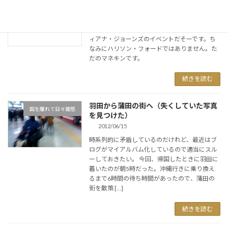
インディアナ・ジョーンズに遭遇
とある日のスナップ写真
2014/03/14
このオッさん何してんのって思ったら、インデ
ィアナ・ジョーンズのイベントだそーです。ち
なみにハリソン・フォードではありません。た
だのマネキンです。
続きを読む
羽田から蒲田の街へ（失くしていた写真
国を離れて日々雑感
を見つけた）
2012/06/15
時系列的に矛盾しているのだけれど、最近はブ
ログがマイアルバム化しているので適当にスル
ーしておきたい。 今回、帰国したときに羽田に
着いたのが朝5時だった。沖縄行きに乗り換え
るまで6時間の待ち時間があったので、蒲田の
街を散策 […]
続きを読む