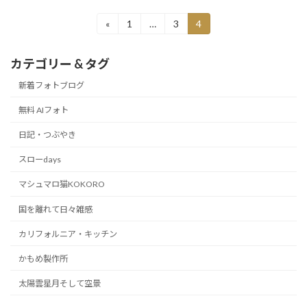
投
«
1
…
3
4
固
固
固
定
定
定
稿
ペ
ペ
ペ
カテゴリー & タグ
ー
ー
ー
の
ジ
ジ
ジ
新着フォトブログ
ペ
無料 AIフォト
ー
日記・つぶやき
ジ
送
スローdays
り
マシュマロ猫KOKORO
国を離れて日々雑感
カリフォルニア・キッチン
かもめ製作所
太陽雲星月そして空景