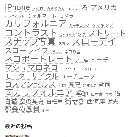
iPhone
こころ
アメリカ
あの日にかえりたい
ウォルマート
カメラ
インスタント
カリフォルニア
クッキング
ガーデニング
コントラスト
ストリート
ショッピング
スローデイ
スナップ写真
スマホ
スローライフ
ネコ
ネコり言
ネコポートレート
ビーチ
ノラ猫
マシュマロネコ
モノクロ
モノクローム
モーターサイクル
ユーチューブ
ロスアンゼルス
写真
動画
公園
冷凍食品
南カリフォルニア
季節
猫
日本食
東京
街歩き
白猫
空の写真
西海岸
自転車
逆光
都会の風景
駅舎
最近の投稿