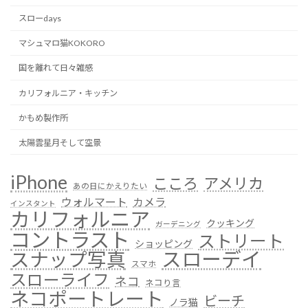
送
スローdays
り
マシュマロ猫KOKORO
国を離れて日々雑感
カリフォルニア・キッチン
かもめ製作所
太陽雲星月そして空景
iPhone
こころ
アメリカ
あの日にかえりたい
ウォルマート
カメラ
インスタント
カリフォルニア
クッキング
ガーデニング
コントラスト
ストリート
ショッピング
スローデイ
スナップ写真
スマホ
スローライフ
ネコ
ネコり言
ネコポートレート
ビーチ
ノラ猫