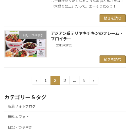
し子供が登りたくなるような角度と高さだな！
「木登り禁止」だって。まーそうだろう！
続きを読む
アジアン系テリヤキチキンのフレーム・
日記・つぶやき
ブロイラー
2015/08/28
続きを読む
投
«
1
2
3
…
8
»
固
固
固
固
定
定
定
定
稿
ペ
ペ
ペ
ペ
カテゴリー & タグ
ー
ー
ー
ー
の
ジ
ジ
ジ
ジ
新着フォトブログ
ペ
無料 AIフォト
ー
日記・つぶやき
ジ