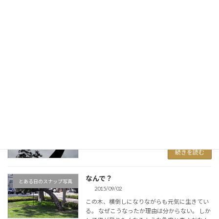
無理やり月食撮影
太陽雲星月そして空景
2015/09/28
妻が今日は月食だから写真を撮れといきなり言
い出した。まったく夕食くらいゆっくり食べさ
せてほしいのだけど、三脚のセットアップとか
あるからもう少し早く言ってほしかった。 ま
あ、日食ならドラマチックなので無理してでも
見たいと思 […]
続きを読む
街中で○○に遭遇してしまった！
とある日のスナップ写真
2015/09/28
続きを読む
なんで？
とある日のスナップ写真
2015/09/02
この木、横倒しになりながらも元気に生きてい
る。 なぜこうなったか理由は分からない。 しか