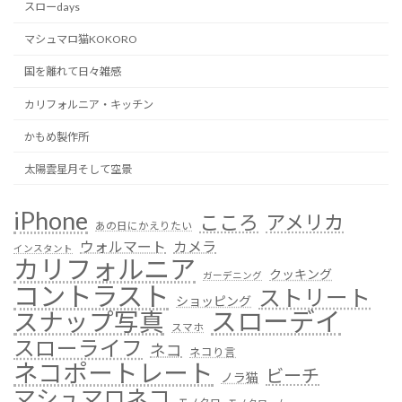
送
スローdays
り
マシュマロ猫KOKORO
国を離れて日々雑感
カリフォルニア・キッチン
かもめ製作所
太陽雲星月そして空景
iPhone
こころ
アメリカ
あの日にかえりたい
ウォルマート
カメラ
インスタント
カリフォルニア
クッキング
ガーデニング
コントラスト
ストリート
ショッピング
スローデイ
スナップ写真
スマホ
スローライフ
ネコ
ネコり言
ネコポートレート
ビーチ
ノラ猫
マシュマロネコ