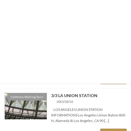
INFORMATIONS California Science Center
http://www.californiasciencecenter.org/ 700
Exposition Park Drive Los […]
続きを読む
GRIFFITH OBSERVATORY
California Walking Tours
2015/03/10
INFORMATIONS Griffith Observatory
http://www.griffithobservatory.org/ 2800 East
Observatory Road Los […]
続きを読む
3/3 LA UNION STATION
California Walking Tours
2015/03/10
LOS ANGELES UNION STATION
INFORMATIONS Los Angeles Union Station 800
N. Alameda St.Los Angeles, CA 90 […]