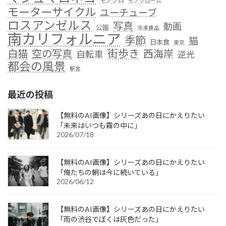
モノクロ
モノクローム
モーターサイクル
ユーチューブ
ロスアンゼルス
写真
動画
公園
冷凍食品
南カリフォルニア
季節
猫
日本食
東京
街歩き
白猫
空の写真
西海岸
自転車
逆光
都会の風景
駅舎
最近の投稿
【無料のAI画像】シリーズあの日にかえりたい
「未来はいつも霧の中に」
2026/07/18
【無料のAI画像】シリーズあの日にかえりたい
「俺たちの朝は今に続いている」
2026/06/12
【無料のAI画像】シリーズあの日にかえりたい
「雨の渋谷でぼくは灰色だった」