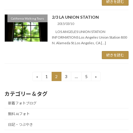
続きを読む
2/3 LA UNION STATION
California Walking Tours
2015/03/10
LOS ANGELES UNION STATION
INFORMATIONS Los Angeles Union Station 800
N. Alameda St.Los Angeles, CA […]
続きを読む
投
«
1
2
3
…
5
»
固
固
固
固
定
定
定
定
稿
ペ
ペ
ペ
ペ
カテゴリー & タグ
ー
ー
ー
ー
の
ジ
ジ
ジ
ジ
新着フォトブログ
ペ
無料 AIフォト
ー
日記・つぶやき
ジ