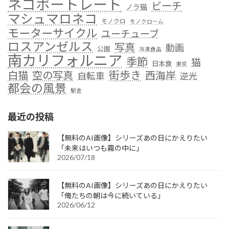
ネコポートレート
ビーチ
ノラ猫
マシュマロネコ
モノクロ
モノクローム
モーターサイクル
ユーチューブ
ロスアンゼルス
写真
動画
公園
冷凍食品
南カリフォルニア
季節
猫
日本食
東京
街歩き
白猫
空の写真
西海岸
自転車
逆光
都会の風景
駅舎
最近の投稿
【無料のAI画像】シリーズあの日にかえりたい
「未来はいつも霧の中に」
2026/07/18
【無料のAI画像】シリーズあの日にかえりたい
「俺たちの朝は今に続いている」
2026/06/12