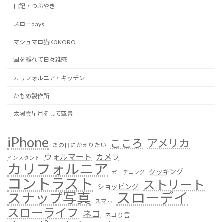
日記・つぶやき
スローdays
マシュマロ猫KOKORO
国を離れて日々雑感
カリフォルニア・キッチン
かもめ製作所
太陽雲星月そして空景
iPhone
こころ
アメリカ
あの日にかえりたい
ウォルマート
カメラ
インスタント
カリフォルニア
クッキング
ガーデニング
コントラスト
ストリート
ショッピング
スローデイ
スナップ写真
スマホ
スローライフ
ネコ
ネコり言