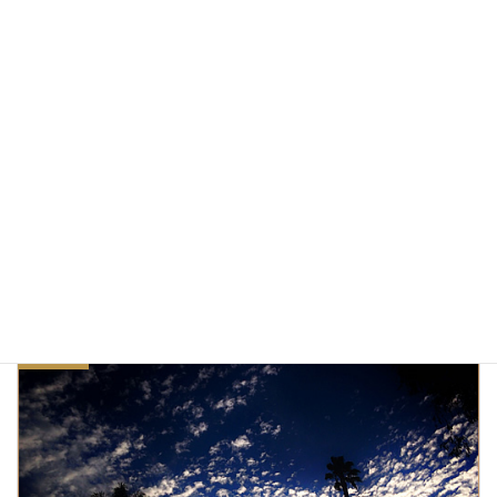
２/５、ニューポートビーチ・バルボア島の小さなフェリー
2014/12/08
Sunday morning
2014/10/27
太陽雲星月そして空景
カテゴリー
ワイコンレンズ
海岸の風景
自転車
タグ
前の記事