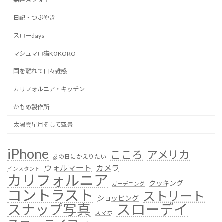
日記・つぶやき
スローdays
マシュマロ猫KOKORO
国を離れて日々雑感
カリフォルニア・キッチン
かもめ製作所
太陽雲星月そして空景
iPhone
こころ
アメリカ
あの日にかえりたい
ウォルマート
カメラ
インスタント
カリフォルニア
クッキング
ガーデニング
コントラスト
ストリート
ショッピング
スローデイ
スナップ写真
スマホ