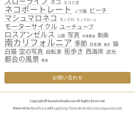
スローライフ
ネコ
ネコり言
ネコポートレート
ビーチ
ノラ猫
マシュマロネコ
モノクロ
モノクローム
モーターサイクル
ユーチューブ
ロスアンゼルス
写真
動画
公園
冷凍食品
南カリフォルニア
季節
猫
日本食
東京
街歩き
白猫
空の写真
西海岸
自転車
逆光
都会の風景
駅舎
お問い合わせ
Copyright © KamomeStudio.com All Rights Reserved.
Powered by
WordPress
with
Lightning Theme
&
VK All in One Expansion Unit