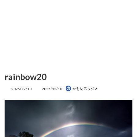
rainbow20
最
2025/12/10
2025/12/10
かもめスタジオ
終
更
新
日
時
: