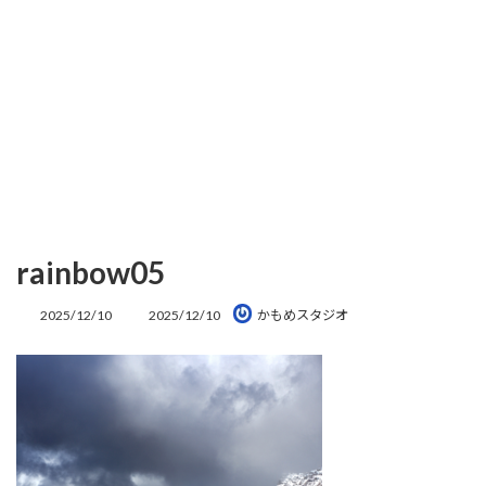
rainbow05
最
2025/12/10
2025/12/10
かもめスタジオ
終
更
新
日
時
: