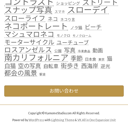
コントラスト
ストリート
ショッピング
スローデイ
スナップ写真
スマホ
スローライフ
ネコ
ネコり言
ネコポートレート
ビーチ
ノラ猫
マシュマロネコ
モノクロ
モノクローム
モーターサイクル
ユーチューブ
ロスアンゼルス
写真
動画
公園
冷凍食品
南カリフォルニア
季節
猫
日本食
東京
街歩き
白猫
空の写真
西海岸
自転車
逆光
都会の風景
駅舎
お問い合わせ
Copyright © KamomeStudio.com All Rights Reserved.
Powered by
WordPress
with
Lightning Theme
&
VK All in One Expansion Unit