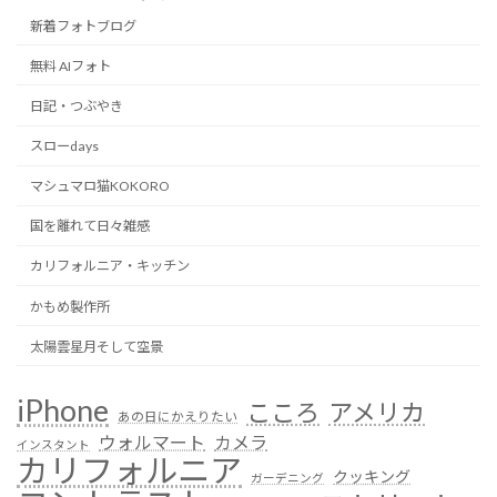
新着フォトブログ
無料 AIフォト
日記・つぶやき
スローdays
マシュマロ猫KOKORO
国を離れて日々雑感
カリフォルニア・キッチン
かもめ製作所
太陽雲星月そして空景
iPhone
こころ
アメリカ
あの日にかえりたい
ウォルマート
カメラ
インスタント
カリフォルニア
クッキング
ガーデニング