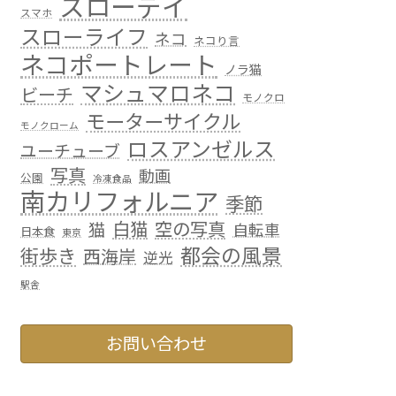
スローデイ
スマホ
スローライフ
ネコ
ネコり言
ネコポートレート
ノラ猫
マシュマロネコ
ビーチ
モノクロ
モーターサイクル
モノクローム
ロスアンゼルス
ユーチューブ
写真
動画
公園
冷凍食品
南カリフォルニア
季節
白猫
空の写真
猫
自転車
日本食
東京
都会の風景
街歩き
西海岸
逆光
駅舎
お問い合わせ