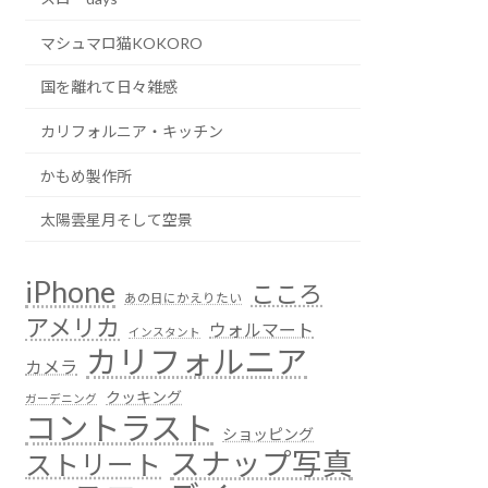
マシュマロ猫KOKORO
国を離れて日々雑感
カリフォルニア・キッチン
かもめ製作所
太陽雲星月そして空景
iPhone
こころ
あの日にかえりたい
アメリカ
ウォルマート
インスタント
カリフォルニア
カメラ
クッキング
ガーデニング
コントラスト
ショッピング
スナップ写真
ストリート