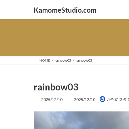
コ
ナ
KamomeStudio.com
ン
ビ
テ
ゲ
ン
ー
ツ
シ
へ
ョ
ス
ン
キ
に
ッ
移
HOME
rainbow03
rainbow03
プ
動
rainbow03
最
2025/12/10
2025/12/10
かもめスタ
終
更
新
日
時