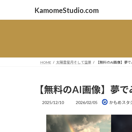
コ
ナ
KamomeStudio.com
ン
ビ
テ
ゲ
ン
ー
ツ
シ
へ
ョ
ス
ン
キ
に
ッ
移
HOME
太陽雲星月そして空景
【無料のAI画像】夢
プ
動
【無料のAI画像】夢
最
2025/12/10
2026/02/05
かもめスタ
終
更
新
日
時