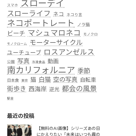
スローデイ
スマホ
スローライフ
ネコ
ネコり言
ネコポートレート
ノラ猫
マシュマロネコ
ビーチ
モノクロ
モーターサイクル
モノクローム
ロスアンゼルス
ユーチューブ
写真
動画
公園
冷凍食品
南カリフォルニア
季節
白猫
空の写真
猫
自転車
日本食
東京
都会の風景
街歩き
西海岸
逆光
駅舎
最近の投稿
【無料のAI画像】シリーズあの日
にかえりたい「未来はいつも霧の