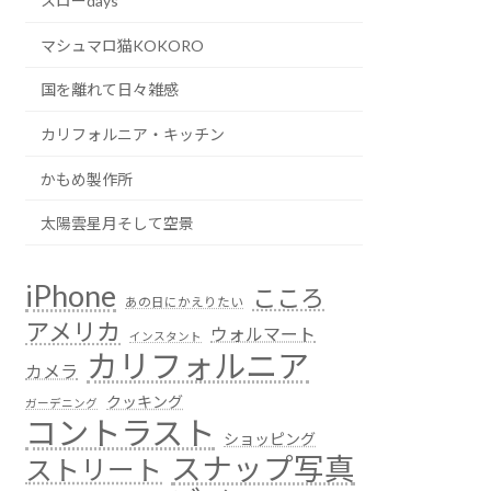
スローdays
マシュマロ猫KOKORO
国を離れて日々雑感
カリフォルニア・キッチン
かもめ製作所
太陽雲星月そして空景
iPhone
こころ
あの日にかえりたい
アメリカ
ウォルマート
インスタント
カリフォルニア
カメラ
クッキング
ガーデニング
コントラスト
ショッピング
スナップ写真
ストリート