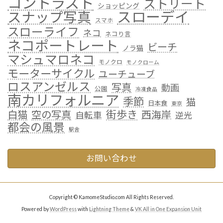
コントラスト
ストリート
ショッピング
スローデイ
スナップ写真
スマホ
スローライフ
ネコ
ネコり言
ネコポートレート
ビーチ
ノラ猫
マシュマロネコ
モノクロ
モノクローム
モーターサイクル
ユーチューブ
ロスアンゼルス
写真
動画
公園
冷凍食品
南カリフォルニア
季節
猫
日本食
東京
街歩き
白猫
空の写真
西海岸
自転車
逆光
都会の風景
駅舎
お問い合わせ
Copyright © KamomeStudio.com All Rights Reserved.
Powered by
WordPress
with
Lightning Theme
&
VK All in One Expansion Unit