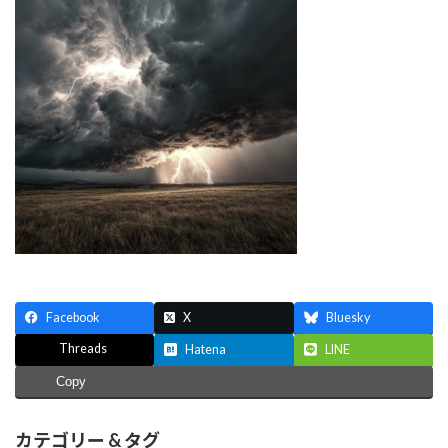
Facebook
X
Bluesky
Threads
Hatena
LINE
Copy
カテゴリー & タグ