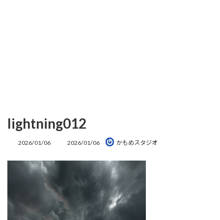
lightning012
最
2026/01/06
2026/01/06
かもめスタジオ
終
更
新
日
時
: