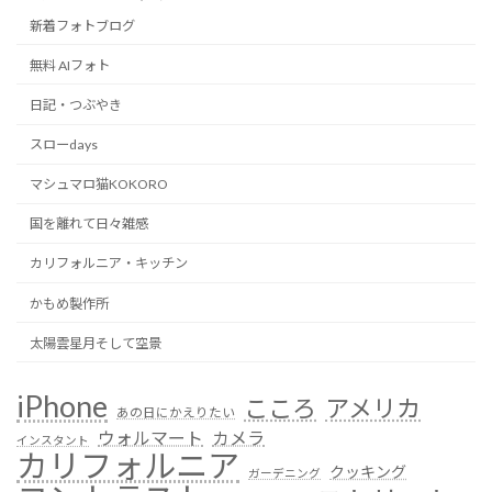
新着フォトブログ
無料 AIフォト
日記・つぶやき
スローdays
マシュマロ猫KOKORO
国を離れて日々雑感
カリフォルニア・キッチン
かもめ製作所
太陽雲星月そして空景
iPhone
こころ
アメリカ
あの日にかえりたい
ウォルマート
カメラ
インスタント
カリフォルニア
クッキング
ガーデニング