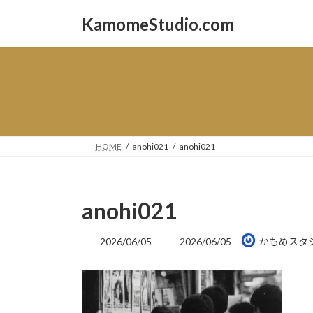
コ
ナ
KamomeStudio.com
ン
ビ
テ
ゲ
ン
ー
ツ
シ
へ
ョ
ス
ン
キ
に
ッ
移
HOME
anohi021
anohi021
プ
動
anohi021
最
2026/06/05
2026/06/05
かもめスタ
終
更
新
日
時