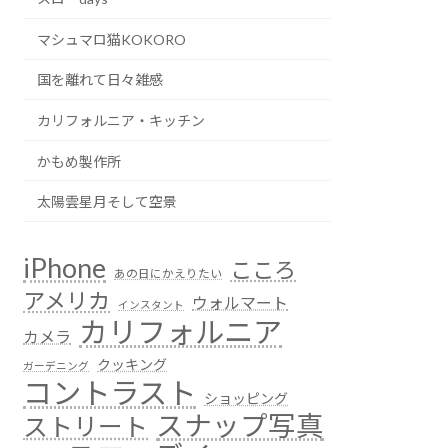
マシュマロ猫KOKORO
国を離れて日々雑感
カリフォルニア・キッチン
かもめ製作所
太陽雲星月そして空景
iPhone
こころ
あの日にかえりたい
アメリカ
ウォルマート
インスタント
カリフォルニア
カメラ
クッキング
ガーデニング
コントラスト
ショッピング
スナップ写真
ストリート