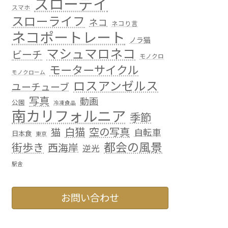
スローデイ
スマホ
スローライフ
ネコ
ネコり言
ネコポートレート
ノラ猫
マシュマロネコ
ビーチ
モノクロ
モーターサイクル
モノクローム
ロスアンゼルス
ユーチューブ
写真
動画
公園
冷凍食品
南カリフォルニア
季節
白猫
空の写真
猫
自転車
日本食
東京
都会の風景
街歩き
西海岸
逆光
駅舎
お問い合わせ