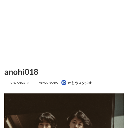
anohi018
最
2026/06/05
2026/06/05
かもめスタジオ
終
更
新
日
時
: