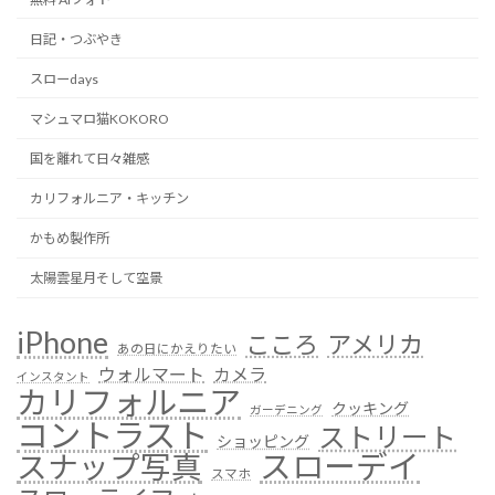
日記・つぶやき
スローdays
マシュマロ猫KOKORO
国を離れて日々雑感
カリフォルニア・キッチン
かもめ製作所
太陽雲星月そして空景
iPhone
こころ
アメリカ
あの日にかえりたい
ウォルマート
カメラ
インスタント
カリフォルニア
クッキング
ガーデニング
コントラスト
ストリート
ショッピング
スローデイ
スナップ写真
スマホ