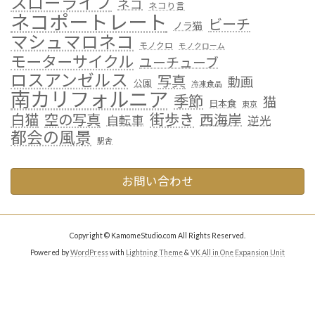
スローライフ
ネコ
ネコり言
ネコポートレート
ビーチ
ノラ猫
マシュマロネコ
モノクロ
モノクローム
モーターサイクル
ユーチューブ
ロスアンゼルス
写真
動画
公園
冷凍食品
南カリフォルニア
季節
猫
日本食
東京
街歩き
白猫
空の写真
西海岸
自転車
逆光
都会の風景
駅舎
お問い合わせ
Copyright © KamomeStudio.com All Rights Reserved.
Powered by
WordPress
with
Lightning Theme
&
VK All in One Expansion Unit