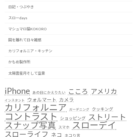
日記・つぶやき
スローdays
マシュマロ猫KOKORO
国を離れて日々雑感
カリフォルニア・キッチン
かもめ製作所
太陽雲星月そして空景
iPhone
こころ
アメリカ
あの日にかえりたい
ウォルマート
カメラ
インスタント
カリフォルニア
クッキング
ガーデニング
コントラスト
ストリート
ショッピング
スローデイ
スナップ写真
スマホ
スローライフ
ネコ
ネコり言