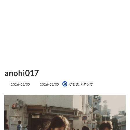
anohi017
最
2026/06/05
2026/06/05
かもめスタジオ
終
更
新
日
時
: