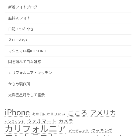
新着フォトブログ
無料 AIフォト
日記・つぶやき
スローdays
マシュマロ猫KOKORO
国を離れて日々雑感
カリフォルニア・キッチン
かもめ製作所
太陽雲星月そして空景
iPhone
こころ
アメリカ
あの日にかえりたい
ウォルマート
カメラ
インスタント
カリフォルニア
クッキング
ガーデニング