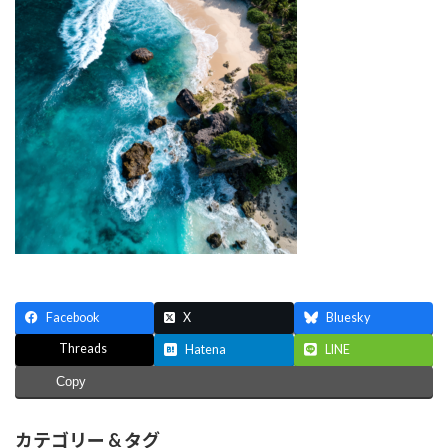
Facebook
X
Bluesky
Threads
Hatena
LINE
Copy
カテゴリー & タグ