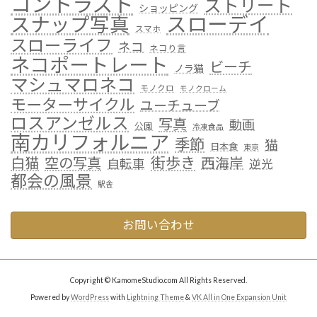
コントラスト
ストリート
ショッピング
スローデイ
スナップ写真
スマホ
スローライフ
ネコ
ネコり言
ネコポートレート
ビーチ
ノラ猫
マシュマロネコ
モノクロ
モノクローム
モーターサイクル
ユーチューブ
ロスアンゼルス
写真
動画
公園
冷凍食品
南カリフォルニア
季節
猫
日本食
東京
街歩き
白猫
空の写真
西海岸
自転車
逆光
都会の風景
駅舎
お問い合わせ
Copyright © KamomeStudio.com All Rights Reserved.
Powered by
WordPress
with
Lightning Theme
&
VK All in One Expansion Unit