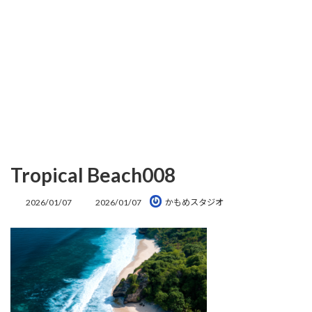
Tropical Beach008
最
2026/01/07
2026/01/07
かもめスタジオ
終
更
新
日
時
: