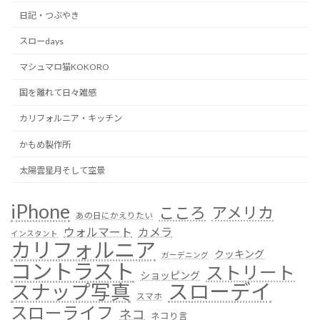
日記・つぶやき
スローdays
マシュマロ猫KOKORO
国を離れて日々雑感
カリフォルニア・キッチン
かもめ製作所
太陽雲星月そして空景
iPhone
こころ
アメリカ
あの日にかえりたい
ウォルマート
カメラ
インスタント
カリフォルニア
クッキング
ガーデニング
コントラスト
ストリート
ショッピング
スローデイ
スナップ写真
スマホ
スローライフ
ネコ
ネコり言