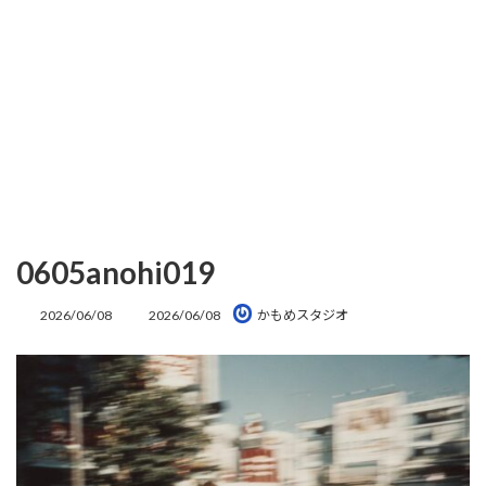
0605anohi019
最
2026/06/08
2026/06/08
かもめスタジオ
終
更
新
日
時
: