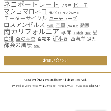
ネコポートレート
ビーチ
ノラ猫
マシュマロネコ
モノクロ
モノクローム
モーターサイクル
ユーチューブ
ロスアンゼルス
写真
動画
公園
冷凍食品
南カリフォルニア
季節
猫
日本食
東京
街歩き
白猫
空の写真
西海岸
自転車
逆光
都会の風景
駅舎
お問い合わせ
Copyright © KamomeStudio.com All Rights Reserved.
Powered by
WordPress
with
Lightning Theme
&
VK All in One Expansion Unit