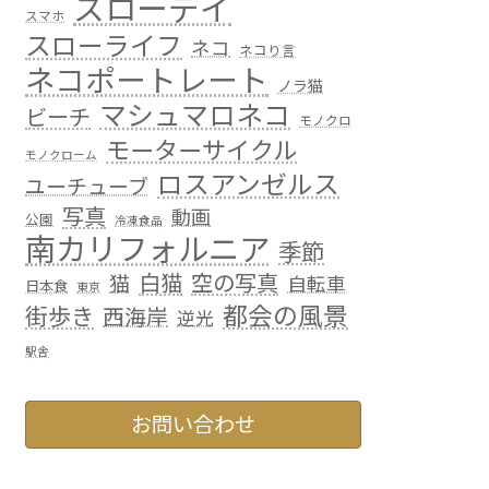
スローデイ
スマホ
スローライフ
ネコ
ネコり言
ネコポートレート
ノラ猫
マシュマロネコ
ビーチ
モノクロ
モーターサイクル
モノクローム
ロスアンゼルス
ユーチューブ
写真
動画
公園
冷凍食品
南カリフォルニア
季節
白猫
空の写真
猫
自転車
日本食
東京
都会の風景
街歩き
西海岸
逆光
駅舎
お問い合わせ