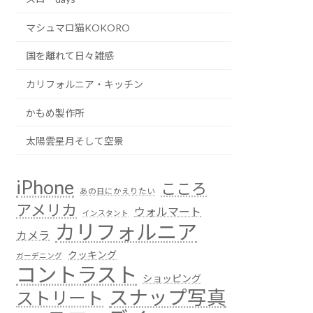
マシュマロ猫KOKORO
国を離れて日々雑感
カリフォルニア・キッチン
かもめ製作所
太陽雲星月そして空景
iPhone
こころ
あの日にかえりたい
アメリカ
ウォルマート
インスタント
カリフォルニア
カメラ
クッキング
ガーデニング
コントラスト
ショッピング
スナップ写真
ストリート