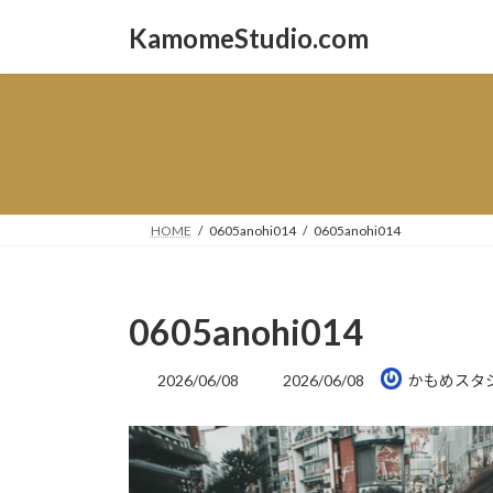
コ
ナ
KamomeStudio.com
ン
ビ
テ
ゲ
ン
ー
ツ
シ
へ
ョ
ス
ン
キ
に
ッ
移
HOME
0605anohi014
0605anohi014
プ
動
0605anohi014
最
2026/06/08
2026/06/08
かもめスタ
終
更
新
日
時