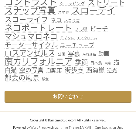
コントラスト
ストリート
ショッピング
スローデイ
スナップ写真
スマホ
スローライフ
ネコ
ネコり言
ネコポートレート
ビーチ
ノラ猫
マシュマロネコ
モノクロ
モノクローム
モーターサイクル
ユーチューブ
ロスアンゼルス
写真
動画
公園
冷凍食品
南カリフォルニア
季節
猫
日本食
東京
街歩き
白猫
空の写真
西海岸
自転車
逆光
都会の風景
駅舎
お問い合わせ
Copyright © KamomeStudio.com All Rights Reserved.
Powered by
WordPress
with
Lightning Theme
&
VK All in One Expansion Unit