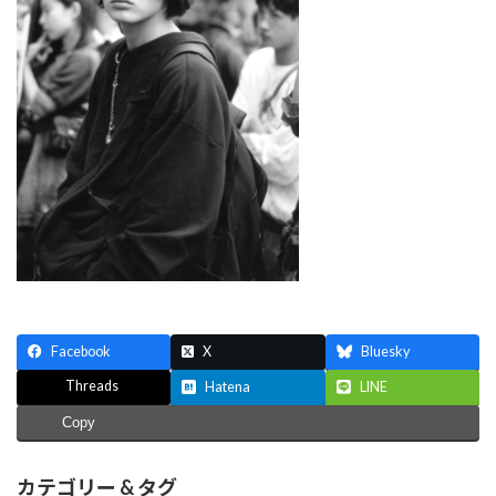
Facebook
X
Bluesky
Threads
Hatena
LINE
Copy
カテゴリー & タグ