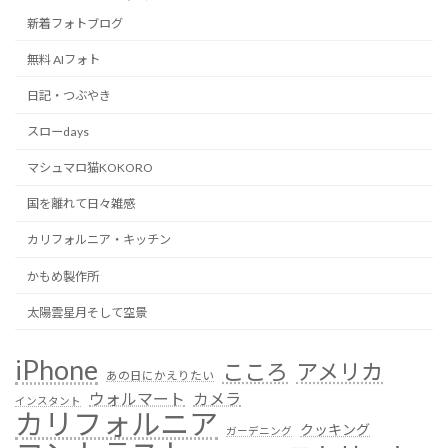
新着フォトブログ
無料 AIフォト
日記・つぶやき
スローdays
マシュマロ猫KOKORO
国を離れて日々雑感
カリフォルニア・キッチン
かもめ製作所
太陽雲星月そして空景
iPhone
こころ
アメリカ
あの日にかえりたい
ウォルマート
カメラ
インスタント
カリフォルニア
クッキング
ガーデニング