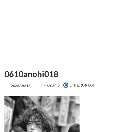
0610anohi018
最
2026/06/12
2026/06/12
かもめスタジオ
終
更
新
日
時
: