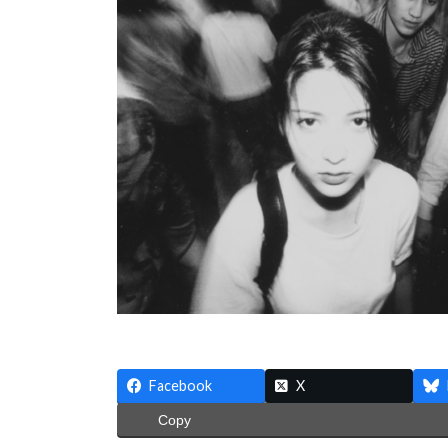
:
Facebook
X
Copy