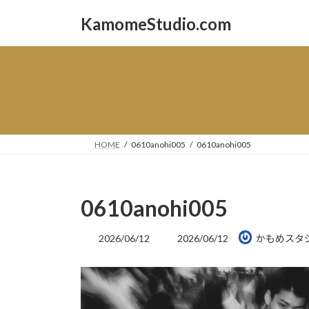
コ
ナ
KamomeStudio.com
ン
ビ
テ
ゲ
ン
ー
ツ
シ
へ
ョ
ス
ン
キ
に
ッ
移
HOME
0610anohi005
0610anohi005
プ
動
0610anohi005
最
2026/06/12
2026/06/12
かもめスタ
終
更
新
日
時