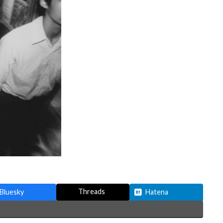
Threads
Bluesky
Hatena