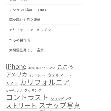
マシュマロ猫KOKORO
国を離れて日々雑感
カリフォルニア・キッチン
かもめ製作所
太陽雲星月そして空景
iPhone
こころ
あの日にかえりたい
アメリカ
ウォルマート
インスタント
カリフォルニア
カメラ
クッキング
ガーデニング
コントラスト
ショッピング
スナップ写真
ストリート