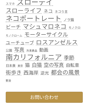
スローデイ
スマホ
スローライフ
ネコ
ネコり言
ネコポートレート
ノラ猫
マシュマロネコ
ビーチ
モノクロ
モーターサイクル
モノクローム
ロスアンゼルス
ユーチューブ
写真
動画
公園
冷凍食品
南カリフォルニア
季節
白猫
空の写真
猫
自転車
日本食
東京
都会の風景
街歩き
西海岸
逆光
駅舎
お問い合わせ