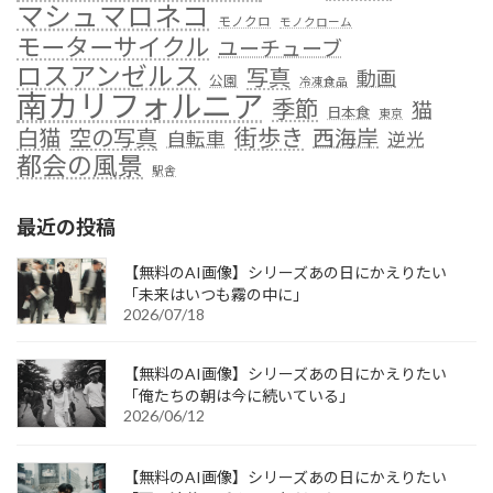
マシュマロネコ
モノクロ
モノクローム
モーターサイクル
ユーチューブ
ロスアンゼルス
写真
動画
公園
冷凍食品
南カリフォルニア
季節
猫
日本食
東京
街歩き
白猫
空の写真
西海岸
自転車
逆光
都会の風景
駅舎
最近の投稿
【無料のAI画像】シリーズあの日にかえりたい
「未来はいつも霧の中に」
2026/07/18
【無料のAI画像】シリーズあの日にかえりたい
「俺たちの朝は今に続いている」
2026/06/12
【無料のAI画像】シリーズあの日にかえりたい