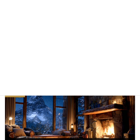
2015/03/16
暑い日はスタバへ1.75ドルで避難しよう！
2014/07/29
無料 AIフォト
カテゴリー
夏
空撮
風景写真
タグ
前の記事