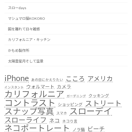
スローdays
マシュマロ猫KOKORO
国を離れて日々雑感
カリフォルニア・キッチン
かもめ製作所
太陽雲星月そして空景
iPhone
こころ
アメリカ
あの日にかえりたい
ウォルマート
カメラ
インスタント
カリフォルニア
クッキング
ガーデニング
コントラスト
ストリート
ショッピング
スローデイ
スナップ写真
スマホ
スローライフ
ネコ
ネコり言
ネコポートレート
ビーチ
ノラ猫