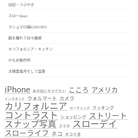
日記・つぶやき
スローdays
マシュマロ猫KOKORO
国を離れて日々雑感
カリフォルニア・キッチン
かもめ製作所
太陽雲星月そして空景
iPhone
こころ
アメリカ
あの日にかえりたい
ウォルマート
カメラ
インスタント
カリフォルニア
クッキング
ガーデニング
コントラスト
ストリート
ショッピング
スローデイ
スナップ写真
スマホ
スローライフ
ネコ
ネコり言