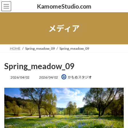
コ
ナ
KamomeStudio.com
ン
ビ
テ
ゲ
ン
ー
ツ
シ
メディア
へ
ョ
ス
ン
キ
に
ッ
移
HOME
Spring_meadow_09
Spring_meadow_09
プ
動
Spring_meadow_09
最
2026/04/02
2026/04/02
かもめスタジオ
終
更
新
日
時
: