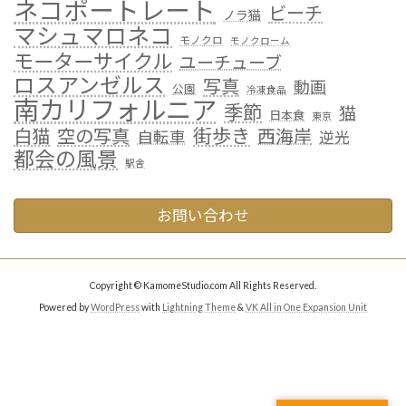
ネコポートレート
ビーチ
ノラ猫
マシュマロネコ
モノクロ
モノクローム
モーターサイクル
ユーチューブ
ロスアンゼルス
写真
動画
公園
冷凍食品
南カリフォルニア
季節
猫
日本食
東京
街歩き
白猫
空の写真
西海岸
自転車
逆光
都会の風景
駅舎
お問い合わせ
Copyright © KamomeStudio.com All Rights Reserved.
Powered by
WordPress
with
Lightning Theme
&
VK All in One Expansion Unit