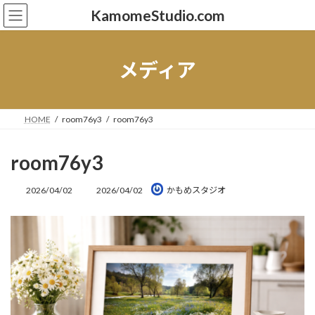
コ
ナ
KamomeStudio.com
ン
ビ
テ
ゲ
ン
ー
ツ
シ
メディア
へ
ョ
ス
ン
キ
に
ッ
移
HOME
room76y3
room76y3
プ
動
room76y3
最
2026/04/02
2026/04/02
かもめスタジオ
終
更
新
日
時
: