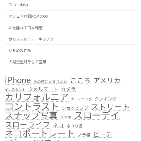
スローdays
マシュマロ猫KOKORO
国を離れて日々雑感
カリフォルニア・キッチン
かもめ製作所
太陽雲星月そして空景
iPhone
こころ
アメリカ
あの日にかえりたい
ウォルマート
カメラ
インスタント
カリフォルニア
クッキング
ガーデニング
コントラスト
ストリート
ショッピング
スローデイ
スナップ写真
スマホ
スローライフ
ネコ
ネコり言
ネコポートレート
ビーチ
ノラ猫