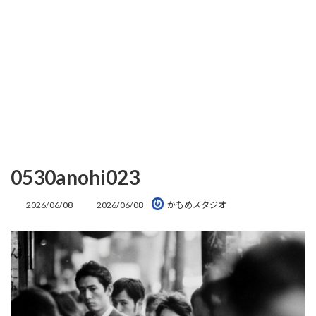
0530anohi023
最
2026/06/08
2026/06/08
かもめスタジオ
終
更
新
日
時
: