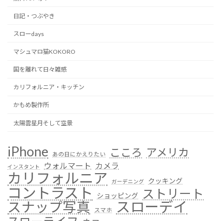
日記・つぶやき
スローdays
マシュマロ猫KOKORO
国を離れて日々雑感
カリフォルニア・キッチン
かもめ製作所
太陽雲星月そして空景
iPhone
こころ
アメリカ
あの日にかえりたい
ウォルマート
カメラ
インスタント
カリフォルニア
クッキング
ガーデニング
コントラスト
ストリート
ショッピング
スローデイ
スナップ写真
スマホ