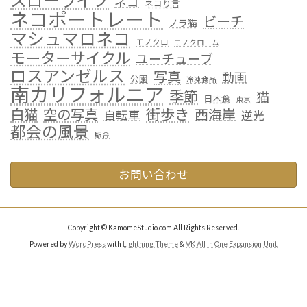
スローライフ
ネコ
ネコり言
ネコポートレート
ビーチ
ノラ猫
マシュマロネコ
モノクロ
モノクローム
モーターサイクル
ユーチューブ
ロスアンゼルス
写真
動画
公園
冷凍食品
南カリフォルニア
季節
猫
日本食
東京
街歩き
白猫
空の写真
西海岸
自転車
逆光
都会の風景
駅舎
お問い合わせ
Copyright © KamomeStudio.com All Rights Reserved.
Powered by
WordPress
with
Lightning Theme
&
VK All in One Expansion Unit