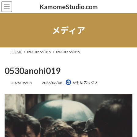
コ
ナ
KamomeStudio.com
ン
ビ
テ
ゲ
ン
ー
ツ
シ
メディア
へ
ョ
ス
ン
キ
に
ッ
移
HOME
0530anohi019
0530anohi019
プ
動
0530anohi019
最
2026/06/08
2026/06/08
かもめスタジオ
終
更
新
日
時
: