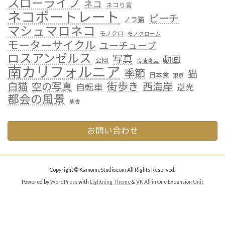
スローライフ
ネコ
ネコり言
ネコポートレート
ビーチ
ノラ猫
マシュマロネコ
モノクロ
モノクローム
モーターサイクル
ユーチューブ
ロスアンゼルス
写真
動画
公園
冷凍食品
南カリフォルニア
季節
猫
日本食
東京
街歩き
白猫
空の写真
西海岸
自転車
逆光
都会の風景
駅舎
お問い合わせ
Copyright © KamomeStudio.com All Rights Reserved.
Powered by
WordPress
with
Lightning Theme
&
VK All in One Expansion Unit