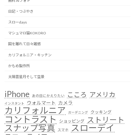
無料 AIフォト
日記・つぶやき
スローdays
マシュマロ猫KOKORO
国を離れて日々雑感
カリフォルニア・キッチン
かもめ製作所
太陽雲星月そして空景
iPhone
こころ
アメリカ
あの日にかえりたい
ウォルマート
カメラ
インスタント
カリフォルニア
クッキング
ガーデニング
コントラスト
ストリート
ショッピング
スローデイ
スナップ写真
スマホ