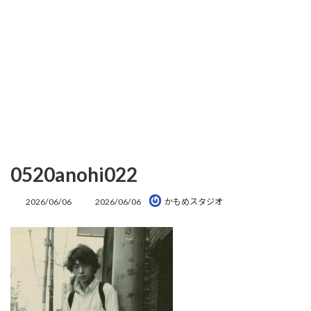
0520anohi022
最
2026/06/06
2026/06/06
かもめスタジオ
終
更
新
日
時
: