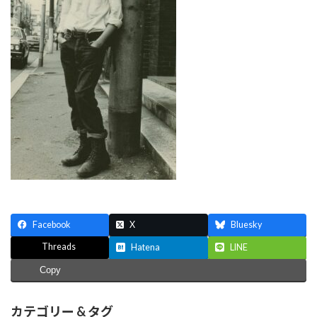
Facebook
X
Bluesky
Threads
Hatena
LINE
Copy
カテゴリー & タグ