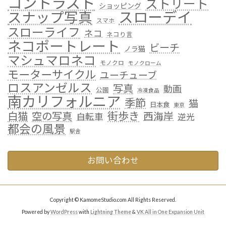
コントラスト
ストリート
ショッピング
スローデイ
スナップ写真
スマホ
スローライフ
ネコ
ネコり言
ネコポートレート
ビーチ
ノラ猫
マシュマロネコ
モノクロ
モノクローム
モーターサイクル
ユーチューブ
ロスアンゼルス
写真
動画
公園
冷凍食品
南カリフォルニア
季節
猫
日本食
東京
街歩き
白猫
空の写真
西海岸
自転車
逆光
都会の風景
駅舎
お問い合わせ
Copyright © KamomeStudio.com All Rights Reserved.
Powered by
WordPress
with
Lightning Theme
&
VK All in One Expansion Unit