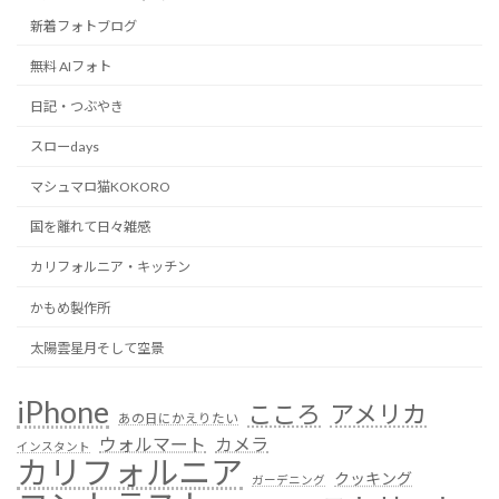
新着フォトブログ
無料 AIフォト
日記・つぶやき
スローdays
マシュマロ猫KOKORO
国を離れて日々雑感
カリフォルニア・キッチン
かもめ製作所
太陽雲星月そして空景
iPhone
こころ
アメリカ
あの日にかえりたい
ウォルマート
カメラ
インスタント
カリフォルニア
クッキング
ガーデニング