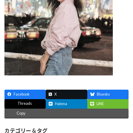
Facebook
X
Bluesky
Threads
Hatena
LINE
Copy
カテゴリー & タグ