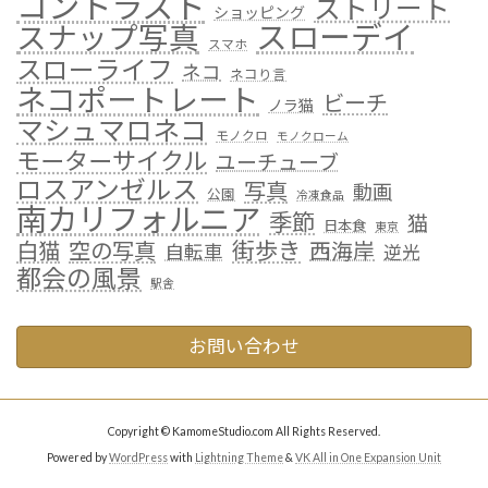
コントラスト
ストリート
ショッピング
スローデイ
スナップ写真
スマホ
スローライフ
ネコ
ネコり言
ネコポートレート
ビーチ
ノラ猫
マシュマロネコ
モノクロ
モノクローム
モーターサイクル
ユーチューブ
ロスアンゼルス
写真
動画
公園
冷凍食品
南カリフォルニア
季節
猫
日本食
東京
街歩き
白猫
空の写真
西海岸
自転車
逆光
都会の風景
駅舎
お問い合わせ
Copyright © KamomeStudio.com All Rights Reserved.
Powered by
WordPress
with
Lightning Theme
&
VK All in One Expansion Unit