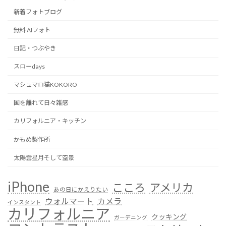
新着フォトブログ
無料 AIフォト
日記・つぶやき
スローdays
マシュマロ猫KOKORO
国を離れて日々雑感
カリフォルニア・キッチン
かもめ製作所
太陽雲星月そして空景
iPhone
こころ
アメリカ
あの日にかえりたい
ウォルマート
カメラ
インスタント
カリフォルニア
クッキング
ガーデニング