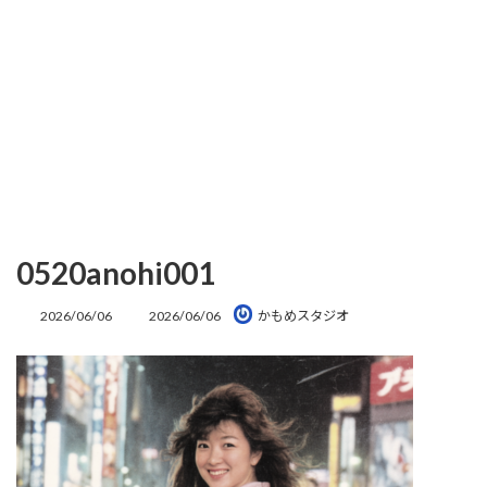
0520anohi001
最
2026/06/06
2026/06/06
かもめスタジオ
終
更
新
日
時
: