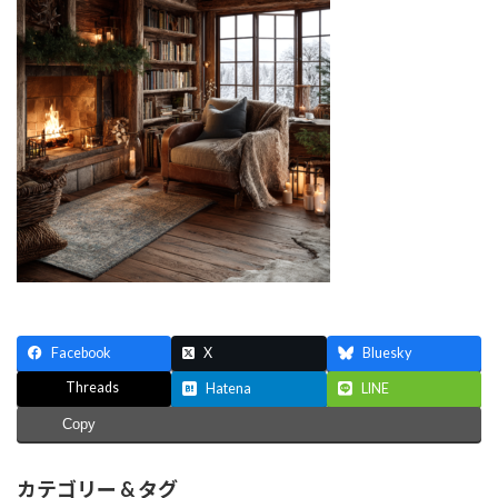
Facebook
X
Bluesky
Threads
Hatena
LINE
Copy
カテゴリー & タグ