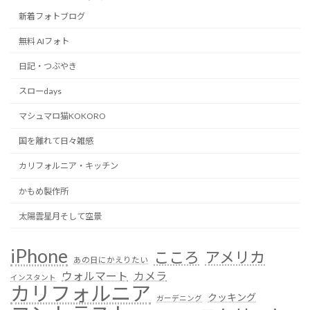
新着フォトブログ
無料 AIフォト
日記・つぶやき
スローdays
マシュマロ猫KOKORO
国を離れて日々雑感
カリフォルニア・キッチン
かもめ製作所
太陽雲星月そして空景
iPhone
こころ
アメリカ
あの日にかえりたい
ウォルマート
カメラ
インスタント
カリフォルニア
クッキング
ガーデニング