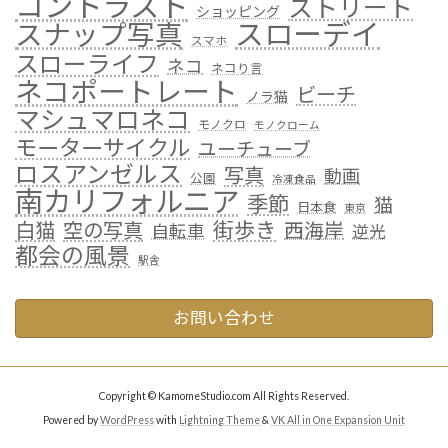
コントラスト
ストリート
ショッピング
スローデイ
スナップ写真
スマホ
スローライフ
ネコ
ネコり言
ネコポートレート
ビーチ
ノラ猫
マシュマロネコ
モノクロ
モノクローム
モーターサイクル
ユーチューブ
ロスアンゼルス
写真
動画
公園
冷凍食品
南カリフォルニア
季節
猫
日本食
東京
街歩き
白猫
空の写真
西海岸
自転車
逆光
都会の風景
駅舎
お問い合わせ
Copyright © KamomeStudio.com All Rights Reserved.
Powered by
WordPress
with
Lightning Theme
&
VK All in One Expansion Unit