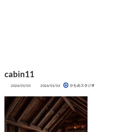
cabin11
最
2026/01/03
2026/01/03
かもめスタジオ
終
更
新
日
時
: