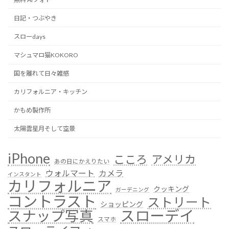
日記・つぶやき
スローdays
マシュマロ猫KOKORO
国を離れて日々雑感
カリフォルニア・キッチン
かもめ製作所
太陽雲星月そして空景
iPhone
こころ
アメリカ
あの日にかえりたい
ウォルマート
カメラ
インスタント
カリフォルニア
クッキング
ガーデニング
コントラスト
ストリート
ショッピング
スローデイ
スナップ写真
スマホ