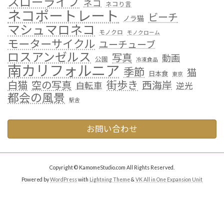
スローライフ
ネコ
ネコり言
ネコポートレート
ビーチ
ノラ猫
マシュマロネコ
モノクロ
モノクローム
モーターサイクル
ユーチューブ
ロスアンゼルス
写真
動画
公園
冷凍食品
南カリフォルニア
季節
猫
日本食
東京
街歩き
白猫
空の写真
西海岸
自転車
逆光
都会の風景
駅舎
お問い合わせ
Copyright © KamomeStudio.com All Rights Reserved.
Powered by
WordPress
with
Lightning Theme
&
VK All in One Expansion Unit