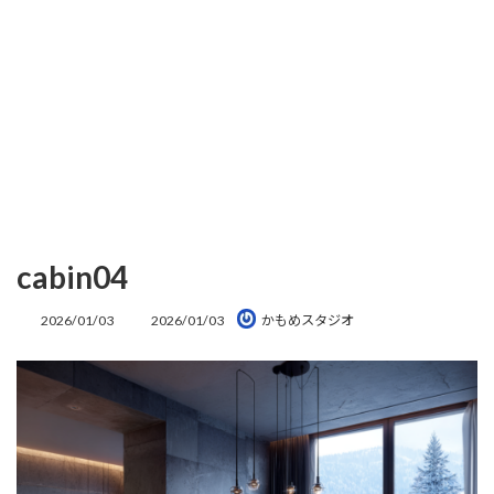
cabin04
最
2026/01/03
2026/01/03
かもめスタジオ
終
更
新
日
時
: