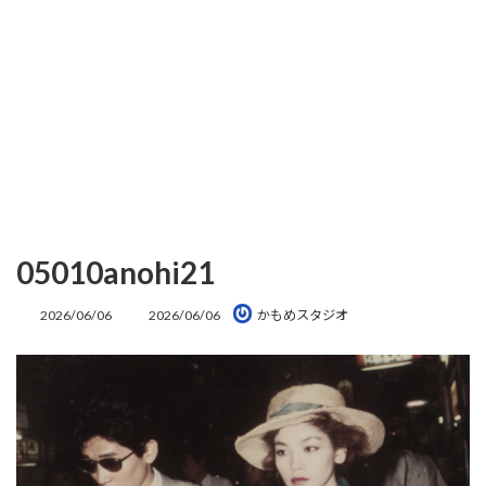
05010anohi21
最
2026/06/06
2026/06/06
かもめスタジオ
終
更
新
日
時
: