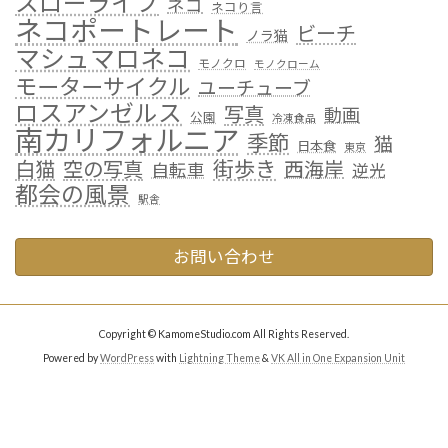
スローライフ
ネコ
ネコり言
ネコポートレート
ビーチ
ノラ猫
マシュマロネコ
モノクロ
モノクローム
モーターサイクル
ユーチューブ
ロスアンゼルス
写真
動画
公園
冷凍食品
南カリフォルニア
季節
猫
日本食
東京
街歩き
白猫
空の写真
西海岸
自転車
逆光
都会の風景
駅舎
お問い合わせ
Copyright © KamomeStudio.com All Rights Reserved.
Powered by
WordPress
with
Lightning Theme
&
VK All in One Expansion Unit