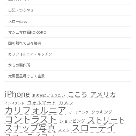
日記・つぶやき
スローdays
マシュマロ猫KOKORO
国を離れて日々雑感
カリフォルニア・キッチン
かもめ製作所
太陽雲星月そして空景
iPhone
こころ
アメリカ
あの日にかえりたい
ウォルマート
カメラ
インスタント
カリフォルニア
クッキング
ガーデニング
コントラスト
ストリート
ショッピング
スローデイ
スナップ写真
スマホ