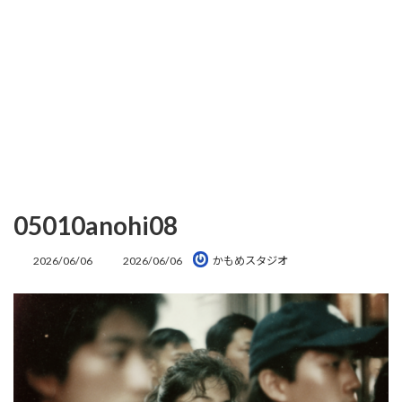
05010anohi08
最
2026/06/06
2026/06/06
かもめスタジオ
終
更
新
日
時
: