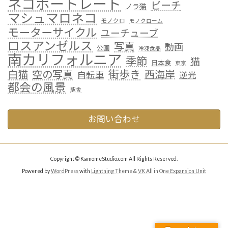
ネコポートレート
ビーチ
ノラ猫
マシュマロネコ
モノクロ
モノクローム
モーターサイクル
ユーチューブ
ロスアンゼルス
写真
動画
公園
冷凍食品
南カリフォルニア
季節
猫
日本食
東京
街歩き
白猫
空の写真
西海岸
自転車
逆光
都会の風景
駅舎
お問い合わせ
Copyright © KamomeStudio.com All Rights Reserved.
Powered by
WordPress
with
Lightning Theme
&
VK All in One Expansion Unit