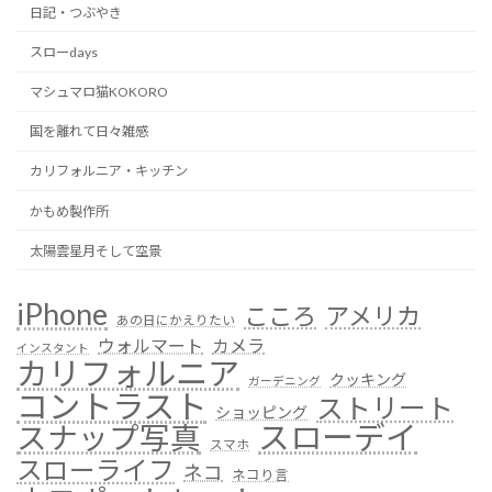
日記・つぶやき
スローdays
マシュマロ猫KOKORO
国を離れて日々雑感
カリフォルニア・キッチン
かもめ製作所
太陽雲星月そして空景
iPhone
こころ
アメリカ
あの日にかえりたい
ウォルマート
カメラ
インスタント
カリフォルニア
クッキング
ガーデニング
コントラスト
ストリート
ショッピング
スローデイ
スナップ写真
スマホ
スローライフ
ネコ
ネコり言