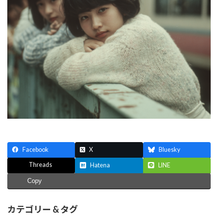
Facebook
X
Bluesky
Threads
Hatena
LINE
Copy
カテゴリー & タグ