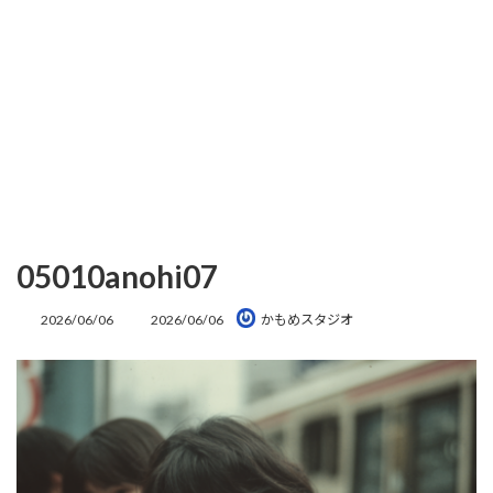
05010anohi07
最
2026/06/06
2026/06/06
かもめスタジオ
終
更
新
日
時
: