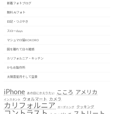
新着フォトブログ
無料 AIフォト
日記・つぶやき
スローdays
マシュマロ猫KOKORO
国を離れて日々雑感
カリフォルニア・キッチン
かもめ製作所
太陽雲星月そして空景
iPhone
こころ
アメリカ
あの日にかえりたい
ウォルマート
カメラ
インスタント
カリフォルニア
クッキング
ガーデニング
コントラスト
ストリート