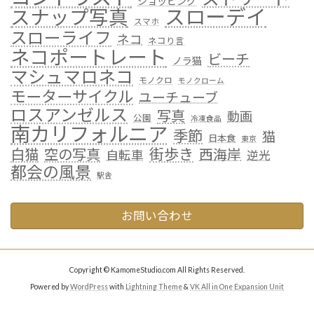
ショッピング
スローデイ
スナップ写真
スマホ
スローライフ
ネコ
ネコり言
ネコポートレート
ビーチ
ノラ猫
マシュマロネコ
モノクロ
モノクローム
モーターサイクル
ユーチューブ
ロスアンゼルス
写真
動画
公園
冷凍食品
南カリフォルニア
季節
猫
日本食
東京
街歩き
白猫
空の写真
西海岸
自転車
逆光
都会の風景
駅舎
お問い合わせ
Copyright © KamomeStudio.com All Rights Reserved.
Powered by
WordPress
with
Lightning Theme
&
VK All in One Expansion Unit