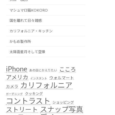
マシュマロ猫KOKORO
国を離れて日々雑感
カリフォルニア・キッチン
かもめ製作所
太陽雲星月そして空景
iPhone
こころ
あの日にかえりたい
アメリカ
ウォルマート
インスタント
カリフォルニア
カメラ
クッキング
ガーデニング
コントラスト
ショッピング
スナップ写真
ストリート