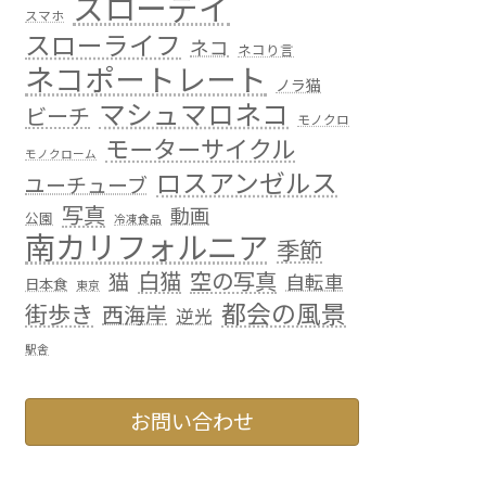
スローデイ
スマホ
スローライフ
ネコ
ネコり言
ネコポートレート
ノラ猫
マシュマロネコ
ビーチ
モノクロ
モーターサイクル
モノクローム
ロスアンゼルス
ユーチューブ
写真
動画
公園
冷凍食品
南カリフォルニア
季節
白猫
空の写真
猫
自転車
日本食
東京
都会の風景
街歩き
西海岸
逆光
駅舎
お問い合わせ