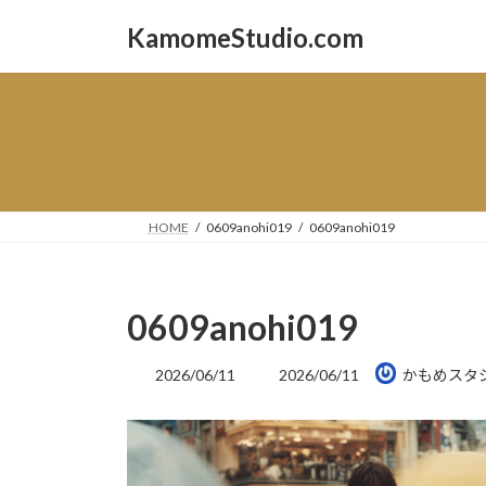
コ
ナ
KamomeStudio.com
ン
ビ
テ
ゲ
ン
ー
ツ
シ
へ
ョ
ス
ン
キ
に
ッ
移
HOME
0609anohi019
0609anohi019
プ
動
0609anohi019
最
2026/06/11
2026/06/11
かもめスタ
終
更
新
日
時